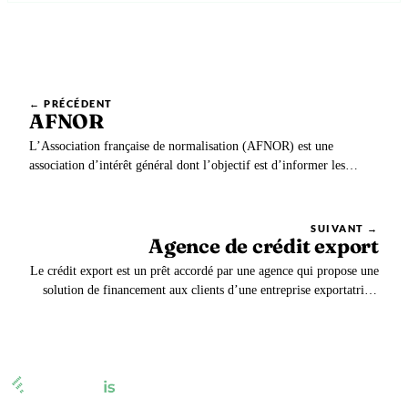
← PRÉCÉDENT
AFNOR
L’Association française de normalisation (AFNOR) est une
association d’intérêt général dont l’objectif est d’informer les
entreprises et les usagers de la qualité d’un produit ou service. Elle
intervient dans la rédaction de normes nationales et internationales.
SUIVANT →
Agence de crédit export
Le crédit export est un prêt accordé par une agence qui propose une
solution de financement aux clients d’une entreprise exportatrice.
En finançant les exportations, les agences de crédit export (ACE)
facilitent les échanges internationaux et notamment les exportations
depuis leur pays de…