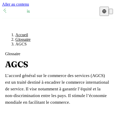
Aller au contenu
Accueil
Glossaire
Représentant fiscal
Fiches TVA
🇫🇷
Accueil
France
Glossaire
AGCS
Expert-comptable
🇫🇷
France
🇬🇧
Royaume-Uni
Glossaire
Ressources & Blog
Expert-comptable e-commerce
🇬🇧
Royaume-Uni
🇨🇭
Suisse
AGCS
Blog
Expert-comptable Amazon
🇨🇭
Suisse
🇧🇪
Belgique
L’accord général sur le commerce des services (AGCS)
Glossaire
🇧🇪
Belgique
🇩🇪
Allemagne
est un traité destiné à encadrer le commerce international
de service. Il vise notamment à garantir l’équité et la
🇩🇪
Allemagne
🇮🇹
Italie
Vérifier un n° TVA
non-discrimination entre les pays. Il stimule l’économie
🇮🇹
Italie
🇳🇴
Norvège
mondiale en facilitant le commerce.
Calculateur de TVA
🇳🇴
Norvège
🇱🇺
Luxembourg
Simulateur n° TVA