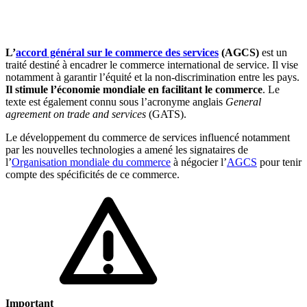
🇱🇺
Luxembourg
🇳🇱
Pays-Bas
🇳🇱
Pays-Bas
L’
accord général sur le commerce des services
(AGCS)
est un
Voir tous les pays
traité destiné à encadrer le commerce international de service. Il vise
notamment à garantir l’équité et la non-discrimination entre les pays.
Toutes les fiches pays
Il stimule l’économie mondiale en facilitant le commerce
. Le
Amazon
texte est également connu sous l’acronyme anglais
General
agreement on trade and services
(GATS).
Le développement du commerce de services influencé notamment
par les nouvelles technologies a amené les signataires de
l’
Organisation mondiale du commerce
à négocier l’
AGCS
pour tenir
compte des spécificités de ce commerce.
Important