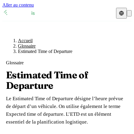
Aller au contenu
Accueil
Glossaire
Représentant fiscal
Fiches TVA
🇫🇷
Accueil
France
Glossaire
Estimated Time of Departure
Expert-comptable
🇫🇷
France
🇬🇧
Royaume-Uni
Glossaire
Ressources & Blog
Expert-comptable e-commerce
🇬🇧
Royaume-Uni
🇨🇭
Suisse
Estimated Time of
Blog
Expert-comptable Amazon
🇨🇭
Suisse
🇧🇪
Belgique
Departure
Glossaire
🇧🇪
Belgique
🇩🇪
Allemagne
Le Estimated Time of Departure désigne l’heure prévue
🇩🇪
Allemagne
🇮🇹
Italie
de départ d’un véhicule. On utilise également le terme
Vérifier un n° TVA
Expected time of departure. L’ETD est un élément
🇮🇹
Italie
🇳🇴
Norvège
Calculateur de TVA
essentiel de la planification logistique.
🇳🇴
Norvège
🇱🇺
Luxembourg
Simulateur n° TVA