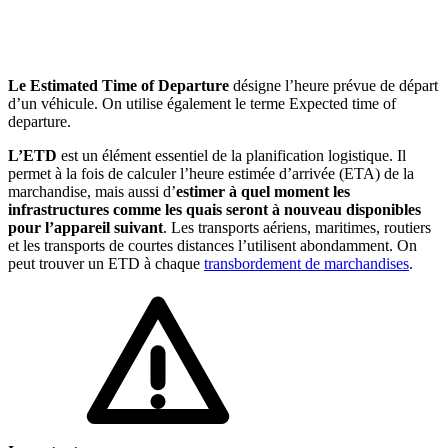
🇱🇺
Luxembourg
🇳🇱
Pays-Bas
🇳🇱
Pays-Bas
Voir tous les pays
Le Estimated Time of Departure
désigne l’heure prévue de départ
d’un véhicule. On utilise également le terme Expected time of
departure.
Toutes les fiches pays
Amazon
L’ETD
est un élément essentiel de la planification logistique. Il
permet à la fois de calculer l’heure estimée d’arrivée (ETA) de la
marchandise, mais aussi d’
estimer à quel moment les
infrastructures comme les quais seront à nouveau disponibles
pour l’appareil suivant
. Les transports aériens, maritimes, routiers
et les transports de courtes distances l’utilisent abondamment. On
peut trouver un ETD à chaque
transbordement de marchandises
.