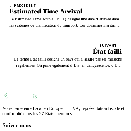
← PRÉCÉDENT
Estimated Time Arrival
Le Estimated Time Arrival (ETA) désigne une date d’arrivée dans
les systèmes de planification du transport. Les domaines maritimes
et aériens les utilisent abondamment. La planification logistique et
les activités en entreprise reposent sur le ETA.
SUIVANT →
État failli
Le terme État failli désigne un pays qui n’assure pas ses missions
régaliennes. On parle également d’État en déliquescence, d’État
défaillant, d’État déstructuré ou d’État en échec.
Votre partenaire fiscal en Europe — TVA, représentation fiscale et
conformité dans les 27 États membres.
Suivez-nous