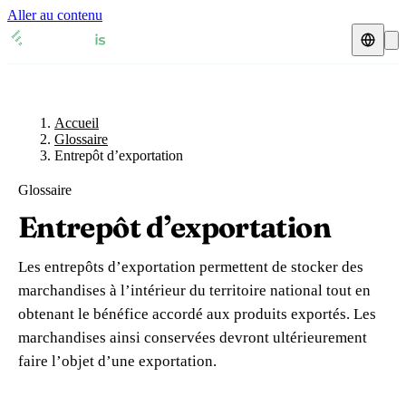
Aller au contenu
Accueil
Glossaire
Représentant fiscal
Fiches TVA
🇫🇷
Accueil
France
Glossaire
Entrepôt d’exportation
Expert-comptable
🇫🇷
France
🇬🇧
Royaume-Uni
Glossaire
Ressources & Blog
Expert-comptable e-commerce
🇬🇧
Royaume-Uni
🇨🇭
Suisse
Entrepôt d’exportation
Blog
Expert-comptable Amazon
🇨🇭
Suisse
🇧🇪
Belgique
Les entrepôts d’exportation permettent de stocker des
Glossaire
🇧🇪
Belgique
🇩🇪
Allemagne
marchandises à l’intérieur du territoire national tout en
obtenant le bénéfice accordé aux produits exportés. Les
🇩🇪
Allemagne
🇮🇹
Italie
Vérifier un n° TVA
marchandises ainsi conservées devront ultérieurement
🇮🇹
Italie
🇳🇴
Norvège
faire l’objet d’une exportation.
Calculateur de TVA
🇳🇴
Norvège
🇱🇺
Luxembourg
Simulateur n° TVA