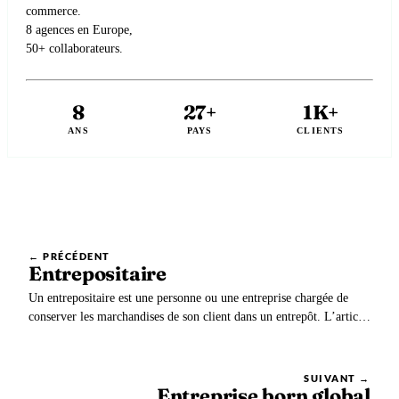
commerce.
8 agences en Europe,
50+ collaborateurs.
8
27+
1K+
ANS
PAYS
CLIENTS
← PRÉCÉDENT
Entrepositaire
Un entrepositaire est une personne ou une entreprise chargée de
conserver les marchandises de son client dans un entrepôt. L’article
302 G du code général des impôts précise que l’entrepositaire doit
être agréé pour détenir, produire, transformer des produits en
suspension des droits d’accises.
SUIVANT →
Entreprise born global