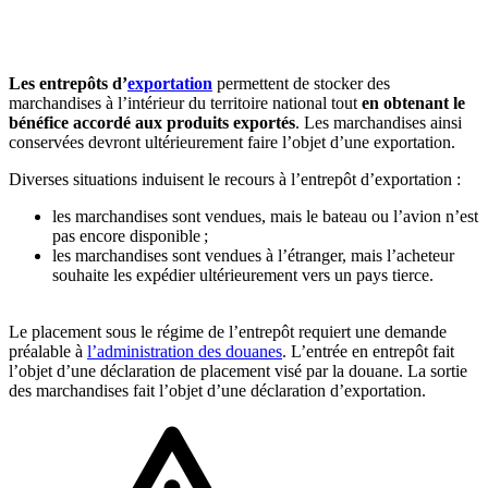
🇱🇺
Luxembourg
🇳🇱
Pays-Bas
🇳🇱
Pays-Bas
Les entrepôts d’
exportation
permettent de stocker des
Voir tous les pays
marchandises à l’intérieur du territoire national tout
en obtenant le
bénéfice accordé aux produits exportés
. Les marchandises ainsi
Toutes les fiches pays
conservées devront ultérieurement faire l’objet d’une exportation.
Amazon
Diverses situations induisent le recours à l’entrepôt d’exportation :
les marchandises sont vendues, mais le bateau ou l’avion n’est
pas encore disponible ;
les marchandises sont vendues à l’étranger, mais l’acheteur
souhaite les expédier ultérieurement vers un pays tierce.
Le placement sous le régime de l’entrepôt requiert une demande
préalable à
l’administration des douanes
. L’entrée en entrepôt fait
l’objet d’une déclaration de placement visé par la douane. La sortie
des marchandises fait l’objet d’une déclaration d’exportation.