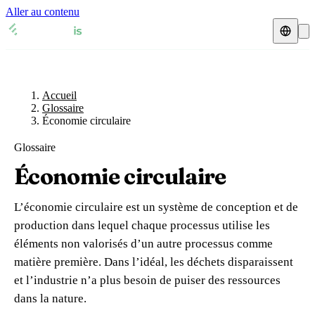
Aller au contenu
Accueil
Glossaire
Représentant fiscal
Fiches TVA
🇫🇷
Accueil
France
Glossaire
Économie circulaire
Expert-comptable
🇫🇷
France
🇬🇧
Royaume-Uni
Glossaire
Ressources & Blog
Expert-comptable e-commerce
🇬🇧
Royaume-Uni
🇨🇭
Suisse
Économie circulaire
Blog
Expert-comptable Amazon
🇨🇭
Suisse
🇧🇪
Belgique
L’économie circulaire est un système de conception et de
Glossaire
🇧🇪
Belgique
🇩🇪
Allemagne
production dans lequel chaque processus utilise les
éléments non valorisés d’un autre processus comme
🇩🇪
Allemagne
🇮🇹
Italie
Vérifier un n° TVA
matière première. Dans l’idéal, les déchets disparaissent
🇮🇹
Italie
🇳🇴
Norvège
et l’industrie n’a plus besoin de puiser des ressources
Calculateur de TVA
dans la nature.
🇳🇴
Norvège
🇱🇺
Luxembourg
Simulateur n° TVA