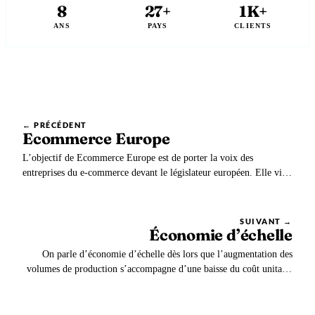
8
27+
1K+
ANS
PAYS
CLIENTS
← PRÉCÉDENT
Ecommerce Europe
L’objectif de Ecommerce Europe est de porter la voix des
entreprises du e-commerce devant le législateur européen. Elle vise
ainsi à standardiser les réglementations en Europe, créer les
conditions favorables aux ventes en ligne internationales et
favoriser l’accès aux marchés pour les…
SUIVANT →
Économie d’échelle
On parle d’économie d’échelle dès lors que l’augmentation des
volumes de production s’accompagne d’une baisse du coût unitaire
des produits. L’exploitation des opportunités d’économies d’échelle
accroît la compétitivité des entreprises et dégage un avantage
concurrentiel.