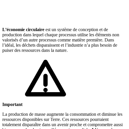
🇱🇺
Luxembourg
🇳🇱
Pays-Bas
🇳🇱
Pays-Bas
Voir tous les pays
L’économie circulaire
est un système de conception et de
production dans lequel chaque processus utilise les éléments non
Toutes les fiches pays
Amazon
valorisés d’un autre processus comme matière première. Dans
l’idéal, les déchets disparaissent et l’industrie n’a plus besoin de
puiser des ressources dans la nature.
Important
La production de masse augmente la consommation et diminue les
ressources disponibles sur Terre. Ces ressources pourraient
totalement disparaître dans un avenir proche et compromettre aussi