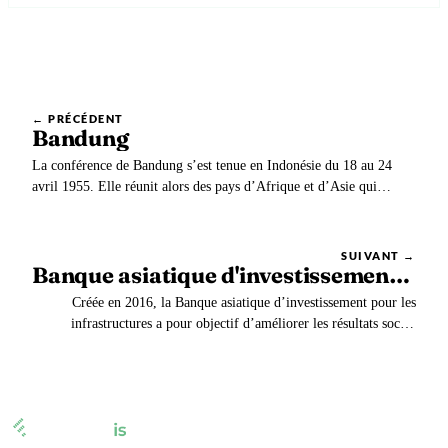
← PRÉCÉDENT
Bandung
La conférence de Bandung s’est tenue en Indonésie du 18 au 24
avril 1955. Elle réunit alors des pays d’Afrique et d’Asie qui
veulent asseoir leur indépendance.
SUIVANT →
Banque asiatique d'investissement pour les infrastructures (BAII)
Créée en 2016, la Banque asiatique d’investissement pour les
infrastructures a pour objectif d’améliorer les résultats socio-
économiques, principalement en Asie centrale et en Asie du Sud.
Elle se focalise sur les domaines de l’énergie, des
télécommunications ainsi que des transports.