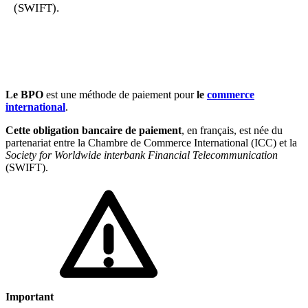
(SWIFT).
🇱🇺
Luxembourg
🇳🇱
Pays-Bas
🇳🇱
Pays-Bas
Voir tous les pays
Toutes les fiches pays
Amazon
Le BPO
est une méthode de paiement pour
le
commerce
international
.
Cette obligation bancaire de paiement
, en français, est née du
partenariat entre la Chambre de Commerce International (ICC) et la
Society for Worldwide interbank Financial Telecommunication
(SWIFT).
Important