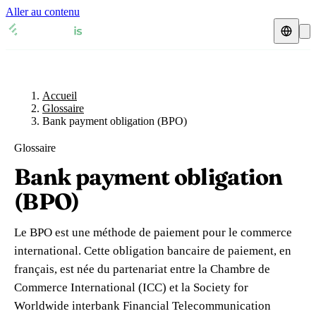
Aller au contenu
Accueil
Glossaire
Représentant fiscal
Fiches TVA
🇫🇷
Accueil
France
Glossaire
Bank payment obligation (BPO)
Expert-comptable
🇫🇷
France
🇬🇧
Royaume-Uni
Glossaire
Ressources & Blog
Expert-comptable e-commerce
🇬🇧
Royaume-Uni
🇨🇭
Suisse
Bank payment obligation
Blog
Expert-comptable Amazon
🇨🇭
Suisse
🇧🇪
Belgique
(BPO)
Glossaire
🇧🇪
Belgique
🇩🇪
Allemagne
Le BPO est une méthode de paiement pour le commerce
🇩🇪
Allemagne
🇮🇹
Italie
international. Cette obligation bancaire de paiement, en
Vérifier un n° TVA
français, est née du partenariat entre la Chambre de
🇮🇹
Italie
🇳🇴
Norvège
Calculateur de TVA
Commerce International (ICC) et la Society for
Worldwide interbank Financial Telecommunication
🇳🇴
Norvège
🇱🇺
Luxembourg
Simulateur n° TVA