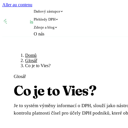
Aller au contenu
Daňový zástupce
Přehledy DPH
Zdroje a blog
🇧🇪
🇧🇬
O nás
Belgie
Bulharsko
Domů
Glosář
🇧🇪
🇧🇬
Belgie
Bulharsko
🇨🇿
🇩🇰
Česká republika
Dánsko
Blog
🇨🇿
🇩🇰
Česká republika
Dánsko
🇪🇪
🇫🇮
Estonsko
Finsko
Domů
Glosář
Glosář
🇪🇪
🇫🇮
Estonsko
Finsko
🇫🇷
🇭🇷
Francie
Chorvatsko
Co je to Vies?
🇫🇷
🇭🇷
Francie
Chorvatsko
🇮🇪
🇮🇹
Irsko
Itálie
Glosář
Ověření DIČ
🇮🇪
🇮🇹
Irsko
Itálie
🇨🇾
🇱🇹
Kypr
Litva
Co je to Vies?
Kalkulačka DPH
🇨🇾
🇱🇹
Kypr
Litva
🇱🇻
🇱🇺
Lotyšsko
Lucembursko
🇱🇻
🇱🇺
Lotyšsko
Lucembursko
🇭🇺
🇲🇹
Maďarsko
Malta
Je to systém výměny informací o DPH, slouží jako nást
🇭🇺
🇲🇹
Maďarsko
Malta
🇩🇪
🇳🇱
Německo
Nizozemsko
kontrolu platnosti čísel pro účely DPH podniků, které o
🇩🇪
🇳🇱
Německo
Nizozemsko
🇳🇴
🇵🇱
Norsko
Polsko