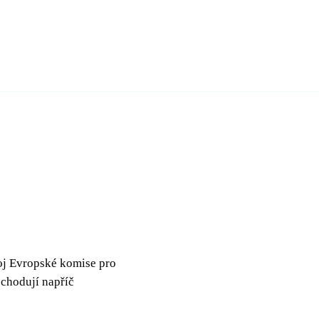
roj Evropské komise pro
bchodují napříč