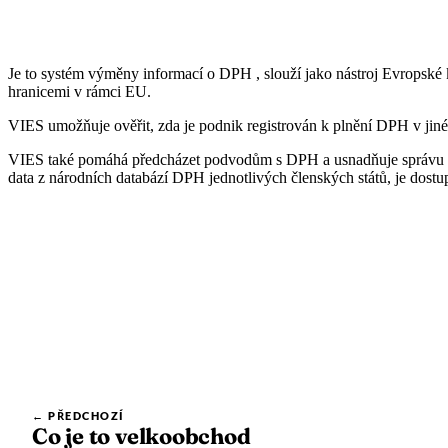
🇳🇴
🇵🇱
Norsko
Polsko
🇵🇹
🇦🇹
Portugalsko
Rakousko
🇵🇹
🇦🇹
Portugalsko
Rakousko
🇷🇴
🇪🇱
Rumunsko
Řecko
🇷🇴
🇪🇱
Rumunsko
Řecko
Je to systém výměny informací o DPH , slouží jako nástroj Evropské 
🇸🇮
🇬🇧
Slovinsko
Spojené královs
hranicemi v rámci EU.
🇸🇰
🇸🇮
Slovensko
Slovinsko
🇪🇸
🇸🇪
Španělsko
Švédsko
VIES umožňuje ověřit, zda je podnik registrován k plnění DPH v jiném 
🇬🇧
🇪🇸
Spojené království
Španělsko
🇨🇭
Švýcarsko
VIES také pomáhá předcházet podvodům s DPH a usnadňuje správu D
🇸🇪
🇨🇭
Švédsko
Švýcarsko
data z národních databází DPH jednotlivých členských států, je dostu
Daňový zástupce pro Amazon s Eurofiscalis
← PŘEDCHOZÍ
Co je to velkoobchod