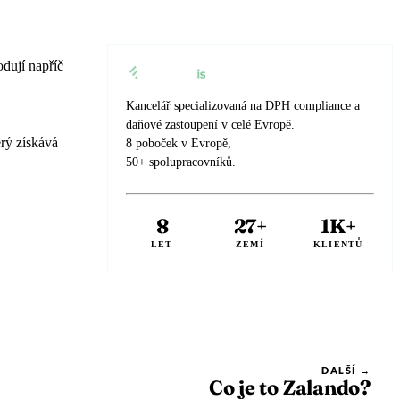
dují napříč
Kancelář specializovaná na DPH compliance a
daňové zastoupení v celé Evropě.
rý získává
8 poboček v Evropě,
50+ spolupracovníků.
8
27+
1K+
LET
ZEMÍ
KLIENTŮ
DALŠÍ →
Co je to Zalando?