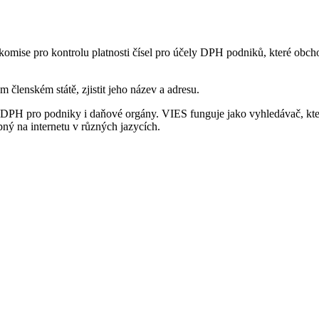
komise pro kontrolu platnosti čísel pro účely DPH podniků, které obcho
tví
členském státě, zjistit jeho název a adresu.
PH pro podniky i daňové orgány. VIES funguje jako vyhledávač, kte
pný na internetu v různých jazycích.