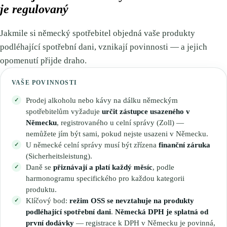
🇳🇱
Nizozemsko
je regulovaný
🇳🇴
Norsko
🇳🇴
Norsko
🇵🇱
Polsko
Jakmile si německý spotřebitel objedná vaše produkty
podléhající spotřební dani, vznikají povinnosti — a jejich
🇵🇱
Polsko
🇵🇹
Portugalsko
opomenutí přijde draho.
🇵🇹
Portugalsko
🇦🇹
Rakousko
VAŠE POVINNOSTI
🇦🇹
Rakousko
🇷🇴
Rumunsko
Prodej alkoholu nebo kávy na dálku německým
spotřebitelům vyžaduje
určit zástupce usazeného v
🇷🇴
Rumunsko
🇪🇱
Řecko
Německu
, registrovaného u celní správy (Zoll) —
nemůžete jím být sami, pokud nejste usazeni v Německu.
🇪🇱
Řecko
🇸🇮
Slovinsko
U německé celní správy musí být zřízena
finanční záruka
(Sicherheitsleistung).
🇸🇰
Slovensko
🇬🇧
Spojené království
Daně se
přiznávají a platí každý měsíc
, podle
harmonogramu specifického pro každou kategorii
🇸🇮
Slovinsko
🇪🇸
Španělsko
produktu.
Klíčový bod:
režim OSS se nevztahuje na produkty
🇬🇧
Spojené království
🇸🇪
Švédsko
podléhající spotřební dani
.
Německá DPH je splatná od
první dodávky
— registrace k DPH v Německu je povinná,
🇪🇸
Španělsko
🇨🇭
Švýcarsko