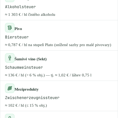
Alkoholsteuer
≈ 1 303 € / hl čistého alkoholu
Pivo
Biersteuer
≈ 0,787 € / hl na stupeň Plato (snížené sazby pro malé pivovary)
Šumivé víno (Sekt)
Schaumweinsteuer
≈ 136 € / hl (> 6 % obj.) — tj. ≈ 1,02 € / láhev 0,75 l
Meziprodukty
Zwischenerzeugnissteuer
≈ 102 € / hl (≤ 15 % obj.)