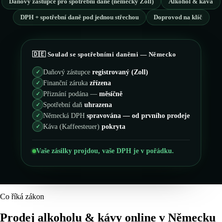
Daňový zástupce pro spotřební daně (německý Zoll)
Alkohol & káva
🇭🇷
Chorvatsko
🇮🇪
Irsko
DPH + spotřební daně pod jednou střechou
Doprovod na klíč
🇮🇪
Irsko
🇮🇹
Itálie
🇩🇪 Soulad se spotřebními daněmi — Německo
🇮🇹
Itálie
🇨🇾
Kypr
Daňový zástupce
registrovaný (Zoll)
✓
🇨🇾
Kypr
🇱🇹
Litva
Finanční záruka
zřízena
✓
Přiznání podána —
měsíčně
✓
🇱🇹
Litva
🇱🇻
Lotyšsko
Spotřební daň
uhrazena
✓
Německá DPH
spravována — od prvního prodeje
✓
🇱🇻
Lotyšsko
🇱🇺
Lucembursko
Káva (Kaffeesteuer)
pokryta
✓
🇱🇺
Lucembursko
🇭🇺
Maďarsko
Vaše zásilky projdou, vaše DPH je v pořádku.
🇭🇺
Maďarsko
🇲🇹
Malta
🇲🇹
Malta
🇩🇪
Německo
Co říká zákon
🇩🇪
Německo
🇳🇱
Nizozemsko
Prodej alkoholu & kávy online v Německu