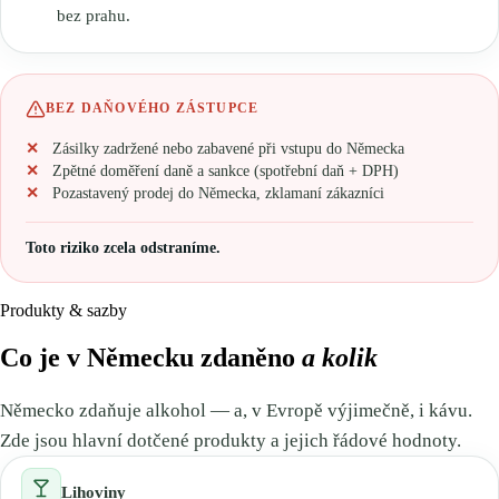
bez prahu.
🇸🇪
Švédsko
Daňový zástupce pro Amazon s Eurofiscalis
🇨🇭
Švýcarsko
BEZ DAŇOVÉHO ZÁSTUPCE
Zásilky zadržené nebo zabavené při vstupu do Německa
Zpětné doměření daně a sankce (spotřební daň + DPH)
Pozastavený prodej do Německa, zklamaní zákazníci
Toto riziko zcela odstraníme.
Produkty & sazby
Co je v Německu zdaněno
a kolik
Německo zdaňuje alkohol — a, v Evropě výjimečně, i kávu.
Zde jsou hlavní dotčené produkty a jejich řádové hodnoty.
Lihoviny