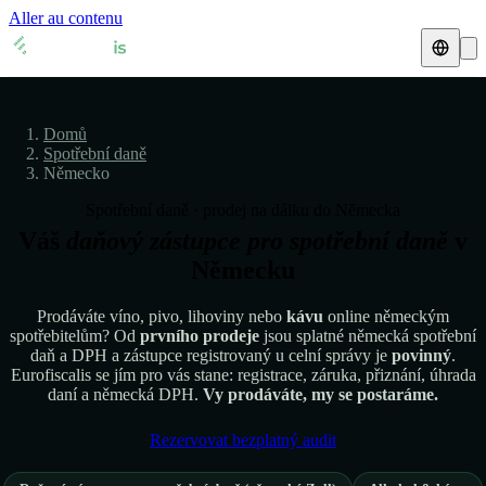
Aller au contenu
Daňový zástupce
Domů
Přehledy DPH
🇧🇪
Belgie
Spotřební daně
Německo
Zdroje a blog
🇧🇪
Belgie
🇧🇬
Bulharsko
Spotřební daně · prodej na dálku do Německa
Váš
daňový zástupce pro spotřební daně
v
Blog
🇧🇬
Bulharsko
🇨🇿
Česká republika
Německu
Glosář
🇨🇿
Česká republika
🇩🇰
Dánsko
Prodáváte víno, pivo, lihoviny nebo
kávu
online německým
🇩🇰
Dánsko
🇪🇪
Estonsko
spotřebitelům? Od
prvního prodeje
jsou splatné německá spotřební
Ověření DIČ
daň a DPH a zástupce registrovaný u celní správy je
povinný
.
Eurofiscalis se jím pro vás stane: registrace, záruka, přiznání, úhrada
🇪🇪
Estonsko
🇫🇮
Finsko
Kalkulačka DPH
daní a německá DPH.
Vy prodáváte, my se postaráme.
🇫🇮
Finsko
🇫🇷
Francie
Rezervovat bezplatný audit
🇫🇷
Francie
🇭🇷
Chorvatsko