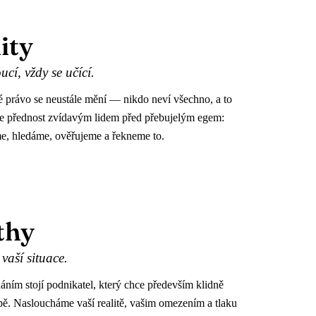
ity
cí, vždy se učící.
 právo se neustále mění — nikdo neví všechno, a to
e přednost zvídavým lidem před přebujelým egem:
e, hledáme, ověřujeme a řekneme to.
thy
vaší situace.
ním stojí podnikatel, který chce především klidně
ě. Nasloucháme vaší realitě, vašim omezením a tlaku