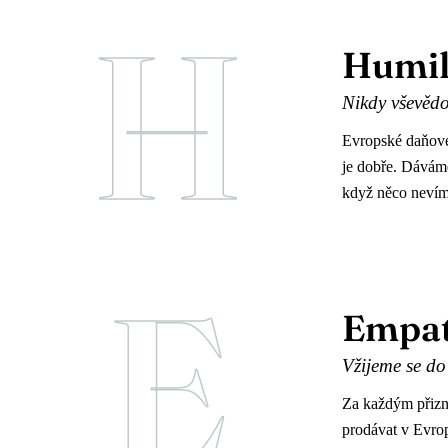
H
Humil
Nikdy vševědou
Evropské daňové
je dobře. Dávám
když něco nevím
E
Empa
Vžijeme se do 
Za každým přizná
prodávat v Evrop