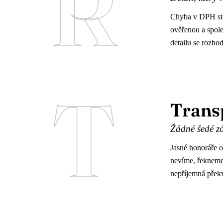
R
Chyba v DPH stoj
ověřenou a spol
detailu se rozho
T
Trans
Žádné šedé zó
Jasné honoráře o
nevíme, řekneme 
nepříjemná překv