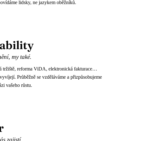
ovídáme lidsky, ne jazykem oběžníků.
ability
mění, my také.
 tržiště, reforma ViDA, elektronická fakturace…
e vyvíjejí. Průběžně se vzděláváme a přizpůsobujeme
zi vašeho růstu.
r
ás zajistí.