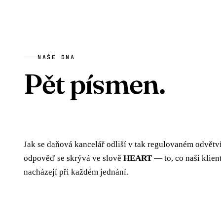
NAŠE DNA
Pět písmen.
Pět slibů.
Jak se daňová kancelář odliší v tak regulovaném odvětv
odpověď se skrývá ve slově
HEART
— to, co naši klient
nacházejí při každém jednání.