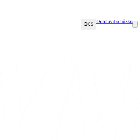
Domluvit schůzku
CS
Ý