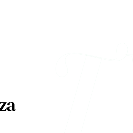
T
 za