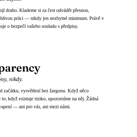
í draho. Klademe si za čest odvádět přesnou,
ehlivou práci — nikdy jen nezbytné minimum. Právě v
duje o bezpečí vašeho souladu s předpisy.
parency
ny, nikdy.
d začátku, vysvětlení bez žargonu. Když něco
to; když existuje riziko, upozorníme na něj. Žádná
apení — ani pro vás, ani mezi námi.