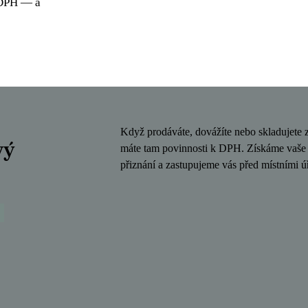
 DPH — a
Když prodáváte, dovážíte nebo skladujete 
vý
máte tam povinnosti k DPH. Získáme vaše r
přiznání a zastupujeme vás před místními 