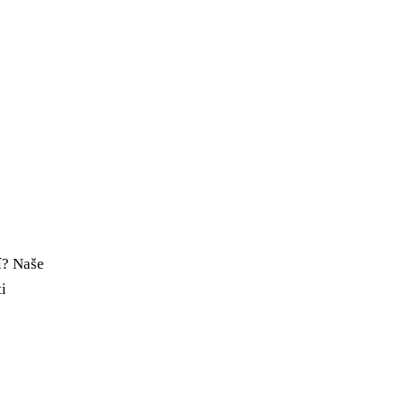
í? Naše
i