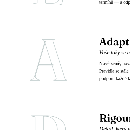
termínů — a odp
A
Adapt
Vaše toky se 
Nové země, nová
Pravidla se stál
podporu každé fá
Rigou
Detail, který v