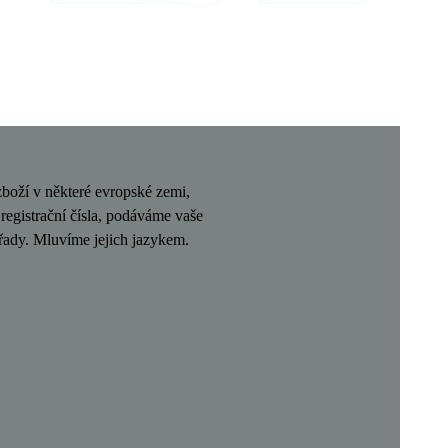
zboží v některé evropské zemi,
egistrační čísla, podáváme vaše
úřady. Mluvíme jejich jazykem.