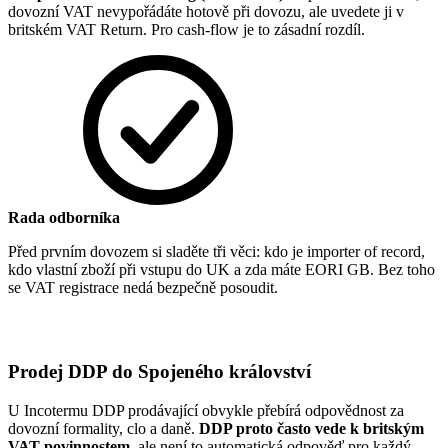
dovozní VAT nevypořádáte hotově při dovozu, ale uvedete ji v
britském VAT Return. Pro cash-flow je to zásadní rozdíl.
Rada odborníka
Před prvním dovozem si sladěte tři věci: kdo je importer of record,
kdo vlastní zboží při vstupu do UK a zda máte EORI GB. Bez toho
se VAT registrace nedá bezpečně posoudit.
Prodej DDP do Spojeného království
U Incotermu DDP prodávající obvykle přebírá odpovědnost za
dovozní formality, clo a daně.
DDP proto často vede k britským
VAT povinnostem
, ale není to automatická odpověď pro každý