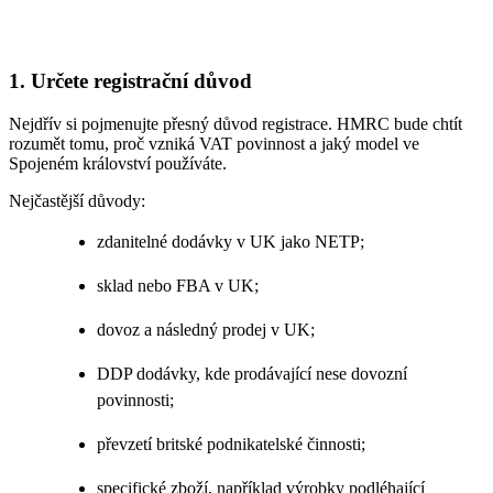
1. Určete registrační důvod
Nejdřív si pojmenujte přesný důvod registrace. HMRC bude chtít
rozumět tomu, proč vzniká VAT povinnost a jaký model ve
Spojeném království používáte.
Nejčastější důvody:
zdanitelné dodávky v UK jako NETP;
sklad nebo FBA v UK;
dovoz a následný prodej v UK;
DDP dodávky, kde prodávající nese dovozní
povinnosti;
převzetí britské podnikatelské činnosti;
specifické zboží, například výrobky podléhající