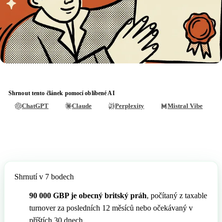
🇳🇱
Nizozemsko
🇳🇴
Norsko
🇳🇴
Norsko
🇵🇱
Polsko
🇵🇱
Polsko
🇵🇹
Portugalsko
🇵🇹
Portugalsko
🇦🇹
Rakousko
🇦🇹
Rakousko
🇷🇴
Rumunsko
Shrnout tento článek pomocí oblíbené AI
ChatGPT
Claude
Perplexity
Mistral Vibe
🇷🇴
Rumunsko
🇪🇱
Řecko
🇪🇱
Řecko
🇸🇮
Slovinsko
🇸🇰
Slovensko
🇬🇧
Spojené království
🇸🇮
Shrnutí v 7 bodech
Slovinsko
🇪🇸
Španělsko
90 000 GBP je obecný britský práh
, počítaný z taxable
🇬🇧
Spojené království
🇸🇪
Švédsko
turnover za posledních 12 měsíců nebo očekávaný v
🇪🇸
Španělsko
🇨🇭
příštích 30 dnech.
Švýcarsko