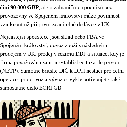
činí 90 000 GBP
, ale u zahraničních podniků bez
🇭🇷
Chorvatsko
🇮🇪
Irsko
provozovny ve Spojeném království může povinnost
🇮🇪
Irsko
🇮🇹
Itálie
vzniknout už při první zdanitelné dodávce v UK.
🇮🇹
Itálie
🇨🇾
Kypr
Nejčastější spouštěče jsou sklad nebo FBA ve
Spojeném království, dovoz zboží s následným
🇨🇾
Kypr
🇱🇹
Litva
prodejem v UK, prodej v režimu DDP a situace, kdy je
🇱🇹
Litva
🇱🇻
Lotyšsko
firma považována za non-established taxable person
🇱🇻
Lotyšsko
(NETP). Samotné britské DIČ k DPH nestačí pro celní
🇱🇺
Lucembursko
operace: pro dovoz a vývoz obvykle potřebujete také
🇱🇺
Lucembursko
🇭🇺
Maďarsko
samostatné číslo EORI GB.
🇭🇺
Maďarsko
🇲🇹
Malta
🇲🇹
Malta
🇩🇪
Německo
🇩🇪
Německo
🇳🇱
Nizozemsko