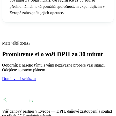
povinností v oblasti DPH. Od registrace až po soulad
přeshraničních toků pomáhá společnostem expandujícím v
Evropě zabezpečit jejich operace.
Máte ještě dotaz?
Promluvme si o
vaší
DPH za 30 minut
Odborník z našeho týmu s vámi nezávazně probere vaši situaci.
Odejdete s jasným plánem.
Domluvit si schůzku
Váš daňový partner v Evropě — DPH, daňové zastoupení a soulad
ve všech 27 členských státech.