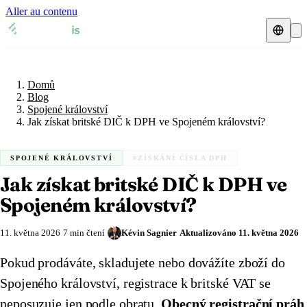
Aller au contenu
Domů
Blog
Daňový zástupce
Spojené království
Domů
Přehledy DPH
🇧🇪
Belgie
Blog
Spojené království
Zdroje a blog
🇧🇪
Jak získat britské DIČ k DPH ve Spojeném království?
Belgie
🇧🇬
Bulharsko
Blog
🇧🇬
Bulharsko
🇨🇿
Česká republika
SPOJENÉ KRÁLOVSTVÍ
#ZÍSKÁNÍ ČÍSLA DPH
Jak získat britské DIČ k DPH ve
Glosář
🇨🇿
Česká republika
🇩🇰
Dánsko
Spojeném království?
🇩🇰
Dánsko
🇪🇪
Estonsko
Ověření DIČ
11. května 2026
7 min čtení
Kévin Sagnier
Aktualizováno
11. května 2026
🇪🇪
Estonsko
🇫🇮
Finsko
Kalkulačka DPH
Pokud prodáváte, skladujete nebo dovážíte zboží do
🇫🇮
Finsko
🇫🇷
Francie
Spojeného království, registrace k britské VAT se
🇫🇷
Francie
🇭🇷
Chorvatsko
neposuzuje jen podle obratu.
Obecný registrační práh