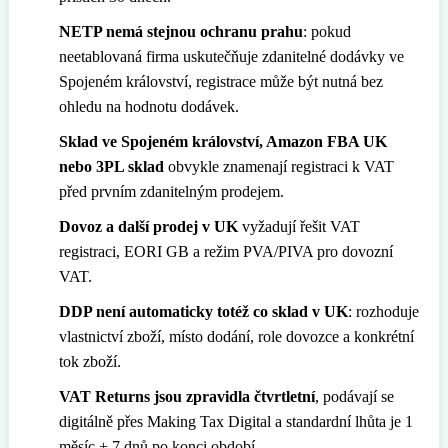
NETP nemá stejnou ochranu prahu
: pokud
🇸🇪
Švédsko
Daňový zástupce pro Amazon s Eurofiscalis
neetablovaná firma uskutečňuje zdanitelné dodávky ve
🇨🇭
Švýcarsko
Spojeném království, registrace může být nutná bez
ohledu na hodnotu dodávek.
Sklad ve Spojeném království, Amazon FBA UK
nebo 3PL sklad
obvykle znamenají registraci k VAT
před prvním zdanitelným prodejem.
Dovoz a další prodej v UK
vyžadují řešit VAT
registraci, EORI GB a režim PVA/PIVA pro dovozní
VAT.
DDP není automaticky totéž co sklad v UK
: rozhoduje
vlastnictví zboží, místo dodání, role dovozce a konkrétní
tok zboží.
VAT Returns jsou zpravidla čtvrtletní
, podávají se
digitálně přes Making Tax Digital a standardní lhůta je 1
měsíc + 7 dnů po konci období.