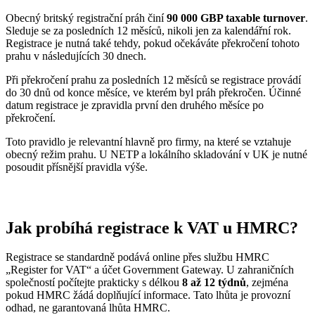
Obecný britský registrační práh činí
90 000 GBP taxable turnover
.
Sleduje se za posledních 12 měsíců, nikoli jen za kalendářní rok.
Registrace je nutná také tehdy, pokud očekáváte překročení tohoto
prahu v následujících 30 dnech.
Při překročení prahu za posledních 12 měsíců se registrace provádí
do 30 dnů od konce měsíce, ve kterém byl práh překročen. Účinné
datum registrace je zpravidla první den druhého měsíce po
překročení.
Toto pravidlo je relevantní hlavně pro firmy, na které se vztahuje
obecný režim prahu. U NETP a lokálního skladování v UK je nutné
posoudit přísnější pravidla výše.
Jak probíhá registrace k VAT u HMRC?
Registrace se standardně podává online přes službu HMRC
„Register for VAT“ a účet Government Gateway. U zahraničních
společností počítejte prakticky s délkou
8 až 12 týdnů
, zejména
pokud HMRC žádá doplňující informace. Tato lhůta je provozní
odhad, ne garantovaná lhůta HMRC.