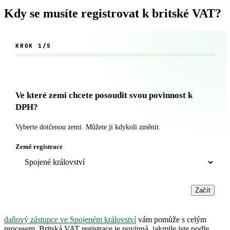
Kdy se musíte registrovat k britské VAT?
KROK
1/5
Ve které zemi chcete posoudit svou povinnost k
DPH?
Vyberte dotčenou zemi. Můžete ji kdykoli změnit.
Země registrace
Začít
daňový zástupce ve Spojeném království
vám pomůže s celým
procesem. Britská VAT registrace je povinná, jakmile jste podle