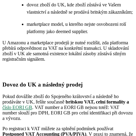
dovoz zboží do UK, kde zboží zůstává ve Vašem
vlastnictví a následně se prodává britským zákazníkům;
marketplace model, u kterého nejste osvobozeni rolí
platformy jako deemed supplier.
U Amazonu a marketplace prodejů je nutné rozlišit, zda platforma
přebírá odpovědnost za VAT na konkrétní transakci. U skladování
zboží v UK ale samotná existence lokální zásoby zůstává silným
registračním signálem.
Dovoz do UK a následný prodej
Pokud dovážíte zboží do Spojeného království a následně ho
prodáváte v UK, řešíte současně
britskou VAT, celní formality a
číslo EORI GB
. VAT number a EORI GB nejsou totéž: VAT
number slouží pro DPH, EORI GB pro celní identifikaci při dovozu
a vývozu.
Po registraci k VAT můžete za splnění podmínek používat
Postponed VAT Accounting (PVA/PIVA)
. V praxi to znamená, že