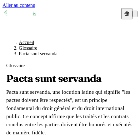
Aller au contenu
Accueil
Glossaire
Représentant fiscal
Fiches TVA
🇫🇷
Accueil
France
Glossaire
Pacta sunt servanda
Expert-comptable
🇫🇷
France
🇬🇧
Royaume-Uni
Glossaire
Ressources & Blog
Expert-comptable e-commerce
🇬🇧
Royaume-Uni
🇨🇭
Suisse
Pacta sunt servanda
Blog
Expert-comptable Amazon
🇨🇭
Suisse
🇧🇪
Belgique
Pacta sunt servanda, une locution latine qui signifie "les
Glossaire
🇧🇪
Belgique
🇩🇪
Allemagne
pactes doivent être respectés", est un principe
fondamental du droit général et du droit international
🇩🇪
Allemagne
🇮🇹
Italie
Vérifier un n° TVA
public. Ce concept affirme que les traités et les contrats
🇮🇹
Italie
🇳🇴
Norvège
conclus entre les parties doivent être honorés et exécutés
Calculateur de TVA
de manière fidèle.
🇳🇴
Norvège
🇱🇺
Luxembourg
Simulateur n° TVA