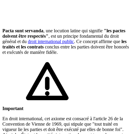
🇱🇺
Luxembourg
🇳🇱
Pays-Bas
🇳🇱
Pays-Bas
Voir tous les pays
Pacta sunt servanda
, une locution latine qui signifie
"les pactes
doivent être respectés"
, est un principe fondamental du droit
Toutes les fiches pays
Amazon
général et du
droit international public
. Ce concept affirme que
les
traités
et les contrats
conclus entre les parties doivent être honorés
et exécutés de manière fidèle.
Important
En droit international, cet axiome est consacré à l'article 26 de la
Convention de Vienne de 1969, qui stipule que "tout traité en
vigueur lie les parties et doit être exécuté par elles de bonne foi".