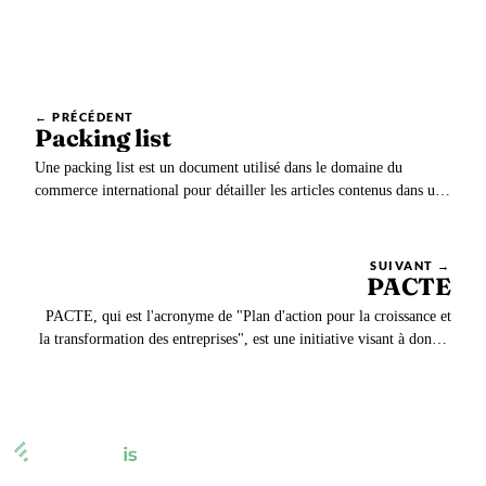
← PRÉCÉDENT
Packing list
Une packing list est un document utilisé dans le domaine du
commerce international pour détailler les articles contenus dans un
colis ou un conteneur lors d’un envoi. Elle accompagne
généralement les marchandises et fournit leur description.
SUIVANT →
PACTE
PACTE, qui est l'acronyme de "Plan d'action pour la croissance et
la transformation des entreprises", est une initiative visant à donner
aux entreprises les moyens d'innover, de se transformer, de croître
et de créer des emplois.