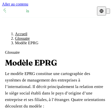
Aller au contenu
Accueil
Glossaire
Représentant fiscal
Fiches TVA
🇫🇷
Accueil
France
Glossaire
Modèle EPRG
Expert-comptable
🇫🇷
France
🇬🇧
Royaume-Uni
Glossaire
Ressources & Blog
Expert-comptable e-commerce
🇬🇧
Royaume-Uni
🇨🇭
Suisse
Modèle EPRG
Blog
Expert-comptable Amazon
🇨🇭
Suisse
🇧🇪
Belgique
Le modèle EPRG constitue une cartographie des
Glossaire
🇧🇪
Belgique
🇩🇪
Allemagne
systèmes de management des entreprises à
l’international. Il décrit principalement la relation entre
🇩🇪
Allemagne
🇮🇹
Italie
Vérifier un n° TVA
le siège social établi dans le pays d’origine d’une
🇮🇹
Italie
🇳🇴
Norvège
entreprise et ses filiales, à l’étranger. Quatre orientations
Calculateur de TVA
découlent du modèle :
🇳🇴
Norvège
🇱🇺
Luxembourg
Simulateur n° TVA