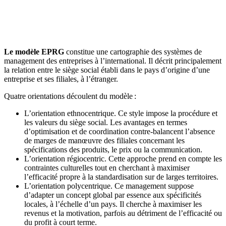
🇱🇺
Luxembourg
🇳🇱
Pays-Bas
🇳🇱
Pays-Bas
Voir tous les pays
Le modèle EPRG
constitue une cartographie des systèmes de
management des entreprises à l’international. Il décrit principalement
Toutes les fiches pays
Amazon
la relation entre le siège social établi dans le pays d’origine d’une
entreprise et ses filiales, à l’étranger.
Quatre orientations découlent du modèle :
L’orientation ethnocentrique. Ce style impose la procédure et
les valeurs du siège social. Les avantages en termes
d’optimisation et de coordination contre-balancent l’absence
de marges de manœuvre des filiales concernant les
spécifications des produits, le prix ou la communication.
L’orientation régiocentric. Cette approche prend en compte les
contraintes culturelles tout en cherchant à maximiser
l’efficacité propre à la standardisation sur de larges territoires.
L’orientation polycentrique. Ce management suppose
d’adapter un concept global par essence aux spécificités
locales, à l’échelle d’un pays. Il cherche à maximiser les
revenus et la motivation, parfois au détriment de l’efficacité ou
du profit à court terme.