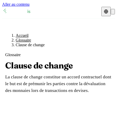
Aller au contenu
Accueil
Glossaire
Représentant fiscal
Fiches TVA
🇫🇷
Accueil
France
Glossaire
Clause de change
Expert-comptable
🇫🇷
France
🇬🇧
Royaume-Uni
Glossaire
Ressources & Blog
Expert-comptable e-commerce
🇬🇧
Royaume-Uni
🇨🇭
Suisse
Clause de change
Blog
Expert-comptable Amazon
🇨🇭
Suisse
🇧🇪
Belgique
La clause de change constitue un accord contractuel dont
Glossaire
🇧🇪
Belgique
🇩🇪
Allemagne
le but est de prémunir les parties contre la dévaluation
des monnaies lors de transactions en devises.
🇩🇪
Allemagne
🇮🇹
Italie
Vérifier un n° TVA
🇮🇹
Italie
🇳🇴
Norvège
Calculateur de TVA
🇳🇴
Norvège
🇱🇺
Luxembourg
Simulateur n° TVA