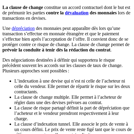
La clause de change
constitue un accord contractuel dont le but est
🇱🇺
Luxembourg
🇳🇱
Pays-Bas
de prémunir les parties
contre la
dévaluation
des monnaies
lors de
transactions en devises.
🇳🇱
Pays-Bas
Voir tous les pays
Une
dépréciation
des monnaies peut apparaître dès lors qu’une
transaction s’effectue en monnaie étrangère et que le paiement
Toutes les fiches pays
s’effectue bien après l’acceptation de l’offre. Il convient donc de se
Amazon
protéger contre ce risque de change. La clause de change permet de
prévoir la conduite à tenir dès la rédaction du contrat
.
Des négociations destinées à définir qui supportera le risque
précèdent souvent les accords sur les clauses de taux de change.
Plusieurs approches sont possibles :
L’indexation à une devise qui n’est ni celle de l’acheteur ni
celle du vendeur. Elle permet de répartir le risque sur les deux
contractants.
La clause de change multiple. Elle permet à l’acheteur de
régler dans une des devises prévues au contrat.
La clause de risque partagé définit la part de dépréciation que
l’acheteur et le vendeur prendront respectivement à leur
charge.
La clause d’indexation tunnel. Elle associe le prix de vente à
un cours défini. Le prix de vente reste figé tant que le cours de