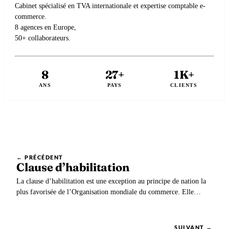
Cabinet spécialisé en TVA internationale et expertise comptable e-
commerce.
8 agences en Europe,
50+ collaborateurs.
8
27+
1K+
ANS
PAYS
CLIENTS
← PRÉCÉDENT
Clause d’habilitation
La clause d’habilitation est une exception au principe de nation la
plus favorisée de l’Organisation mondiale du commerce. Elle
permet aux pays en voie de développement (PED) de conclure des
accords commerciaux en vue d’obtenir un traitement préférentiel.
SUIVANT →