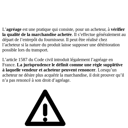
🇱🇺
Luxembourg
🇳🇱
Pays-Bas
🇳🇱
Pays-Bas
Voir tous les pays
L’
agréage
est une pratique qui consiste, pour un acheteur, à
vérifier
la qualité de la marchandise achetée
. Il s’effectue généralement au
Toutes les fiches pays
Amazon
départ de l’entrepôt du fournisseur. Il peut être réalisé chez
l’acheteur si la nature du produit laisse supposer une détérioration
possible lors du transport.
L’article 1587 du Code civil introduit légalement l’agréage en
France.
La jurisprudence le définit comme une règle supplétive
à laquelle vendeur et acheteur peuvent renoncer
. Lorsqu’un
acheteur ne désire plus acquérir la marchandise, il doit prouver qu’il
n’a pas renoncé à son droit d’agréage.