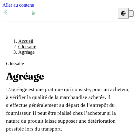
Aller au contenu
Accueil
Glossaire
Représentant fiscal
Fiches TVA
🇫🇷
Accueil
France
Glossaire
Agréage
Expert-comptable
🇫🇷
France
🇬🇧
Royaume-Uni
Glossaire
Ressources & Blog
Expert-comptable e-commerce
🇬🇧
Royaume-Uni
🇨🇭
Suisse
Agréage
Blog
Expert-comptable Amazon
🇨🇭
Suisse
🇧🇪
Belgique
L’agréage est une pratique qui consiste, pour un acheteur,
Glossaire
🇧🇪
Belgique
🇩🇪
Allemagne
à vérifier la qualité de la marchandise achetée. Il
s’effectue généralement au départ de l’entrepôt du
🇩🇪
Allemagne
🇮🇹
Italie
Vérifier un n° TVA
fournisseur. Il peut être réalisé chez l’acheteur si la
🇮🇹
Italie
🇳🇴
Norvège
nature du produit laisse supposer une détérioration
Calculateur de TVA
possible lors du transport.
🇳🇴
Norvège
🇱🇺
Luxembourg
Simulateur n° TVA