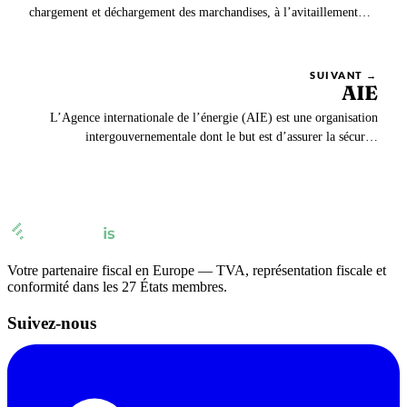
chargement et déchargement des marchandises, à l’avitaillement
d’un avion et assiste au déplacement des aéronefs sur l’aérodrome.
SUIVANT →
AIE
L’Agence internationale de l’énergie (AIE) est une organisation
intergouvernementale dont le but est d’assurer la sécurité
énergétique de ses membres. Elle s’attache tout particulièrement à
coordonner les actions de ses membres dans l’hypothèse où les
approvisionnements en pétrole deviendraient…
Votre partenaire fiscal en Europe — TVA, représentation fiscale et
conformité dans les 27 États membres.
Suivez-nous