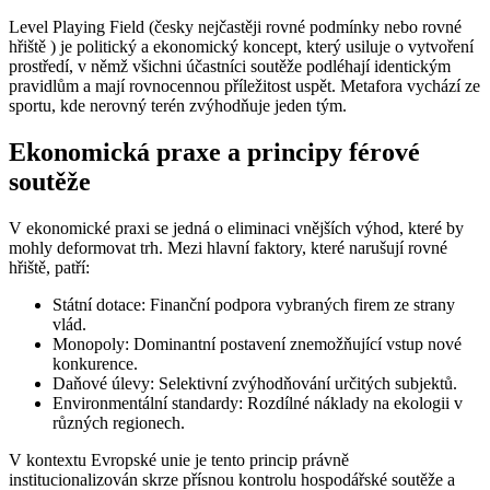
Level Playing Field (česky nejčastěji rovné podmínky nebo rovné
🇭🇷
Chorvatsko
🇮🇪
Irsko
hřiště ) je politický a ekonomický koncept, který usiluje o vytvoření
prostředí, v němž všichni účastníci soutěže podléhají identickým
🇮🇪
Irsko
🇮🇹
Itálie
pravidlům a mají rovnocennou příležitost uspět. Metafora vychází ze
sportu, kde nerovný terén zvýhodňuje jeden tým.
🇮🇹
Itálie
🇨🇾
Kypr
Ekonomická praxe a principy férové
🇨🇾
Kypr
🇱🇹
soutěže
Litva
🇱🇹
Litva
🇱🇻
Lotyšsko
V ekonomické praxi se jedná o eliminaci vnějších výhod, které by
mohly deformovat trh. Mezi hlavní faktory, které narušují rovné
hřiště, patří:
🇱🇻
Lotyšsko
🇱🇺
Lucembursko
Státní dotace: Finanční podpora vybraných firem ze strany
🇱🇺
Lucembursko
🇭🇺
Maďarsko
vlád.
Monopoly: Dominantní postavení znemožňující vstup nové
🇭🇺
Maďarsko
konkurence.
🇲🇹
Malta
Daňové úlevy: Selektivní zvýhodňování určitých subjektů.
Environmentální standardy: Rozdílné náklady na ekologii v
🇲🇹
Malta
🇩🇪
Německo
různých regionech.
🇩🇪
Německo
🇳🇱
Nizozemsko
V kontextu Evropské unie je tento princip právně
institucionalizován skrze přísnou kontrolu hospodářské soutěže a