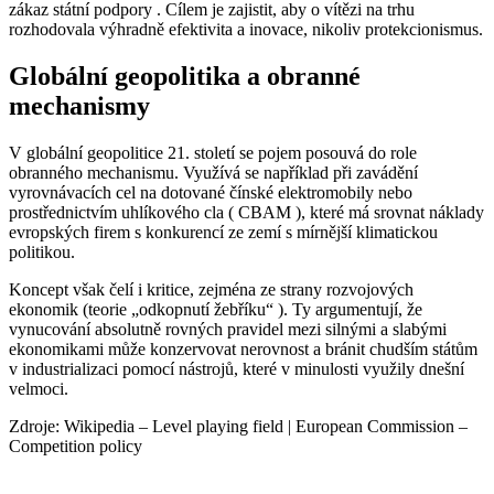
zákaz státní podpory . Cílem je zajistit, aby o vítězi na trhu
🇳🇱
Nizozemsko
🇳🇴
Norsko
rozhodovala výhradně efektivita a inovace, nikoliv protekcionismus.
🇳🇴
Norsko
🇵🇱
Polsko
Globální geopolitika a obranné
mechanismy
🇵🇱
Polsko
🇵🇹
Portugalsko
V globální geopolitice 21. století se pojem posouvá do role
🇵🇹
Portugalsko
🇦🇹
Rakousko
obranného mechanismu. Využívá se například při zavádění
vyrovnávacích cel na dotované čínské elektromobily nebo
🇦🇹
Rakousko
🇷🇴
Rumunsko
prostřednictvím uhlíkového cla ( CBAM ), které má srovnat náklady
evropských firem s konkurencí ze zemí s mírnější klimatickou
🇷🇴
Rumunsko
politikou.
🇪🇱
Řecko
Koncept však čelí i kritice, zejména ze strany rozvojových
🇪🇱
Řecko
🇸🇮
Slovinsko
ekonomik (teorie „odkopnutí žebříku“ ). Ty argumentují, že
vynucování absolutně rovných pravidel mezi silnými a slabými
🇸🇰
Slovensko
🇬🇧
Spojené království
ekonomikami může konzervovat nerovnost a bránit chudším státům
v industrializaci pomocí nástrojů, které v minulosti využily dnešní
velmoci.
🇸🇮
Slovinsko
🇪🇸
Španělsko
Zdroje: Wikipedia – Level playing field | European Commission –
🇬🇧
Spojené království
🇸🇪
Švédsko
Competition policy
🇪🇸
Španělsko
🇨🇭
Švýcarsko