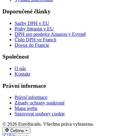
Doporučené články
Sazby DPH v EU
Prahy Intrastat v EU
DPH pro prodejce Amazon v Evropě
Číslo DPH ve Francii
Dovoz do Francie
Společnost
O nás
Kontakt
Právní informace
Právní informace
Zásady ochrany soukromí
Mapa webu
Spravovat soubory cookie
© 2026 Eurofiscalis. Všechna práva vyhrazena.
Čeština