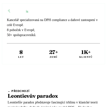
🇸🇪
Švédsko
Daňový zástupce pro Amazon s Eurofiscalis
🇨🇭
Švýcarsko
Kancelář specializovaná na DPH compliance a daňové zastoupení v
celé Evropě.
8 poboček v Evropě,
50+ spolupracovníků.
8
27+
1K+
LET
ZEMÍ
KLIENTŮ
← PŘEDCHOZÍ
Leontievův paradox
Leontiefův paradox představuje fascinující trhlinu v klasické teorii