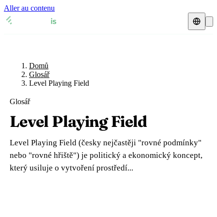
Aller au contenu
Domů
Glosář
Daňový zástupce
Přehledy DPH
🇧🇪
Domů
Belgie
Glosář
Level Playing Field
Zdroje a blog
🇧🇪
Belgie
🇧🇬
Bulharsko
Glosář
Blog
🇧🇬
Bulharsko
🇨🇿
Česká republika
Level Playing Field
Glosář
🇨🇿
Česká republika
🇩🇰
Dánsko
Level Playing Field (česky nejčastěji "rovné podmínky"
🇩🇰
Dánsko
🇪🇪
Estonsko
Ověření DIČ
nebo "rovné hřiště") je politický a ekonomický koncept,
který usiluje o vytvoření prostředí...
🇪🇪
Estonsko
🇫🇮
Finsko
Kalkulačka DPH
🇫🇮
Finsko
🇫🇷
Francie
🇫🇷
Francie
🇭🇷
Chorvatsko