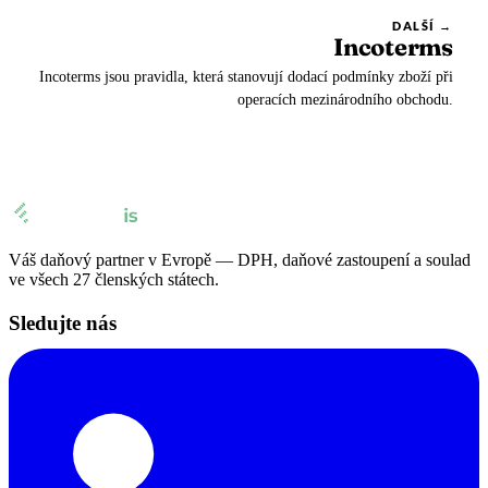
DALŠÍ →
🇸🇪
Švédsko
Incoterms
Daňový zástupce pro Amazon s Eurofiscalis
Incoterms jsou pravidla, která stanovují dodací podmínky zboží při
🇨🇭
Švýcarsko
operacích mezinárodního obchodu.
Váš daňový partner v Evropě — DPH, daňové zastoupení a soulad
ve všech 27 členských státech.
Sledujte nás