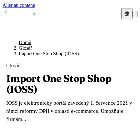
Aller au contenu
Domů
Glosář
Daňový zástupce
Přehledy DPH
🇧🇪
Domů
Belgie
Glosář
Import One Stop Shop (IOSS)
Zdroje a blog
🇧🇪
Belgie
🇧🇬
Bulharsko
Glosář
Blog
🇧🇬
Bulharsko
🇨🇿
Česká republika
Import One Stop Shop
Glosář
🇨🇿
Česká republika
🇩🇰
Dánsko
(IOSS)
🇩🇰
Dánsko
🇪🇪
Estonsko
Ověření DIČ
IOSS je elektronický portál zavedený 1. července 2021 v
🇪🇪
Estonsko
🇫🇮
Finsko
rámci reformy DPH v oblasti e-commerce. Umožňuje
Kalkulačka DPH
firmám...
🇫🇮
Finsko
🇫🇷
Francie
🇫🇷
Francie
🇭🇷
Chorvatsko