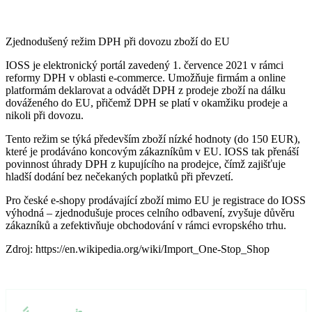
🇭🇷
Chorvatsko
🇮🇪
Irsko
Zjednodušený režim DPH při dovozu zboží do EU
🇮🇪
Irsko
🇮🇹
Itálie
IOSS je elektronický portál zavedený 1. července 2021 v rámci
reformy DPH v oblasti e-commerce. Umožňuje firmám a online
🇮🇹
Itálie
🇨🇾
Kypr
platformám deklarovat a odvádět DPH z prodeje zboží na dálku
dováženého do EU, přičemž DPH se platí v okamžiku prodeje a
🇨🇾
Kypr
🇱🇹
Litva
nikoli při dovozu.
Tento režim se týká především zboží nízké hodnoty (do 150 EUR),
🇱🇹
Litva
🇱🇻
Lotyšsko
které je prodáváno koncovým zákazníkům v EU. IOSS tak přenáší
povinnost úhrady DPH z kupujícího na prodejce, čímž zajišťuje
🇱🇻
Lotyšsko
🇱🇺
Lucembursko
hladší dodání bez nečekaných poplatků při převzetí.
Pro české e-shopy prodávající zboží mimo EU je registrace do IOSS
🇱🇺
Lucembursko
🇭🇺
Maďarsko
výhodná – zjednodušuje proces celního odbavení, zvyšuje důvěru
zákazníků a zefektivňuje obchodování v rámci evropského trhu.
🇭🇺
Maďarsko
🇲🇹
Malta
Zdroj: https://en.wikipedia.org/wiki/Import_One-Stop_Shop
🇲🇹
Malta
🇩🇪
Německo
🇩🇪
Německo
🇳🇱
Nizozemsko