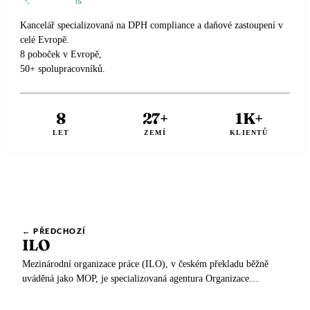
🇳🇱
Nizozemsko
🇳🇴
Norsko
Kancelář specializovaná na DPH compliance a daňové zastoupení v
🇳🇴
Norsko
🇵🇱
Polsko
celé Evropě.
8 poboček v Evropě,
🇵🇱
Polsko
🇵🇹
50+ spolupracovníků.
Portugalsko
🇵🇹
Portugalsko
🇦🇹
Rakousko
8
27+
1K+
🇦🇹
Rakousko
🇷🇴
Rumunsko
LET
ZEMÍ
KLIENTŮ
🇷🇴
Rumunsko
🇪🇱
Řecko
🇪🇱
Řecko
🇸🇮
Slovinsko
🇸🇰
Slovensko
🇬🇧
Spojené království
← PŘEDCHOZÍ
ILO
🇸🇮
Slovinsko
🇪🇸
Španělsko
Mezinárodní organizace práce (ILO), v českém překladu běžně
🇬🇧
Spojené království
🇸🇪
Švédsko
uváděná jako MOP, je specializovaná agentura Organizace
spojených národů (OSN).
🇪🇸
Španělsko
🇨🇭
Švýcarsko