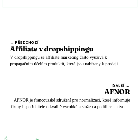
🇸🇪
Švédsko
Daňový zástupce pro Amazon s Eurofiscalis
🇨🇭
Švýcarsko
← PŘEDCHOZÍ
Affiliate v dropshippingu
V dropshippingu se affiliate marketing často využívá k
propagačním účelům produktů, které jsou nabízeny k prodeji
pomocí této obchodní metody.
DALŠÍ →
AFNOR
AFNOR je francouzské sdružení pro normalizaci, které informuje
firmy i spotřebitele o kvalitě výrobků a služeb a podílí se na tvorbě
norem.