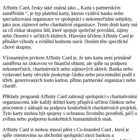
Affinity Card, česky také známá jako „ Karta s partnerským
🇭🇷
Chorvatsko
🇮🇪
Irsko
zaměřením “, je typ platební karty, kterou vydává banka nebo
specializovaná organizace ve spolupráci s nekomerčními subjekty,
🇮🇪
Irsko
🇮🇹
Itálie
jako jsou zájmové nebo charitativní organizace. Tento druh karty má
za cíl získat skupinu lidí, které spojuje společné povolání, zájmy
nebo členství v určitých klubech. Hlavním účelem Affinity Card je
🇮🇹
Itálie
🇨🇾
Kypr
přinášet výhody a zvláštní hodnotu navíc členům této specifické
cílové skupiny.
🇨🇾
Kypr
🇱🇹
Litva
Významným prvkem Affinity Card je, že tato karta není primárně
🇱🇹
zaměřena na ziskovost ve finanční oblasti, ale spíše na podporu
Litva
🇱🇻
Lotyšsko
nekomerčních, charitativních nebo zájmových aktivit. Banka nebo
vydavatel karty obvykle poskytuje částku nebo procentuální podíl z
🇱🇻
Lotyšsko
🇱🇺
Lucembursko
tržeb, generovaných touto kartou, přímo partnerské organizaci nebo
charitě.
🇱🇺
Lucembursko
🇭🇺
Maďarsko
Příklady programů Affinity Card zahrnují spolupráci s charitativními
organizacemi, kde každý držitel karty přispívá určitou částkou nebo
🇭🇺
Maďarsko
🇲🇹
Malta
procentem z nákupů na podporu konkrétních charitativních projektů.
Tyto karty mohou být spojeny s ochranou životního prostředí, péčí o
🇲🇹
Malta
🇩🇪
Německo
zvířata nebo podporou konkrétních humanitárních snah.
Affinity Card si mohou mnozí plést s Co-branded Card , která je
🇩🇪
Německo
🇳🇱
Nizozemsko
spíše orientována na obchodní spolupráci mezi bankou a