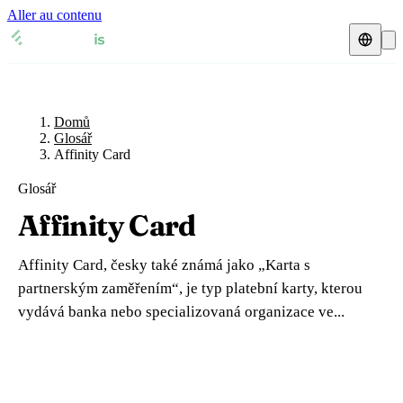
Aller au contenu
Domů
Glosář
Daňový zástupce
Přehledy DPH
🇧🇪
Domů
Belgie
Glosář
Affinity Card
Zdroje a blog
🇧🇪
Belgie
🇧🇬
Bulharsko
Glosář
Blog
🇧🇬
Bulharsko
🇨🇿
Česká republika
Affinity Card
Glosář
🇨🇿
Česká republika
🇩🇰
Dánsko
Affinity Card, česky také známá jako „Karta s
🇩🇰
Dánsko
🇪🇪
Estonsko
Ověření DIČ
partnerským zaměřením“, je typ platební karty, kterou
vydává banka nebo specializovaná organizace ve...
🇪🇪
Estonsko
🇫🇮
Finsko
Kalkulačka DPH
🇫🇮
Finsko
🇫🇷
Francie
🇫🇷
Francie
🇭🇷
Chorvatsko