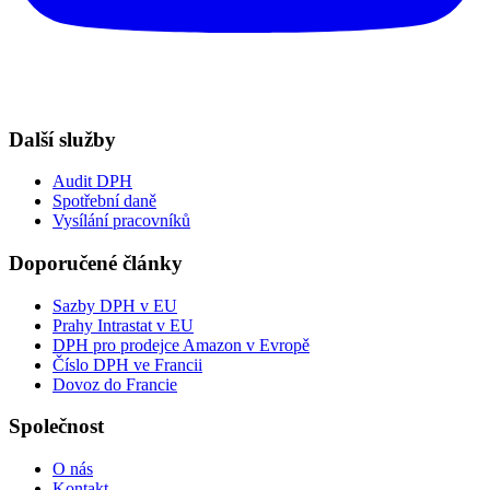
Další služby
Audit DPH
Spotřební daně
Vysílání pracovníků
Doporučené články
Sazby DPH v EU
Prahy Intrastat v EU
DPH pro prodejce Amazon v Evropě
Číslo DPH ve Francii
Dovoz do Francie
Společnost
O nás
Kontakt