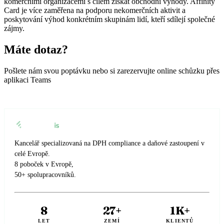
komerčními organizacemi s cílem získat obchodní výhody. Affinity
🇳🇱
Nizozemsko
🇳🇴
Norsko
Card je více zaměřena na podporu nekomerčních aktivit a
poskytování výhod konkrétním skupinám lidí, kteří sdílejí společné
🇳🇴
Norsko
zájmy.
🇵🇱
Polsko
Máte dotaz?
🇵🇱
Polsko
🇵🇹
Portugalsko
🇵🇹
Pošlete nám svou poptávku nebo si zarezervujte online schůzku přes
Portugalsko
🇦🇹
Rakousko
aplikaci Teams
🇦🇹
Rakousko
🇷🇴
Rumunsko
🇷🇴
Rumunsko
🇪🇱
Řecko
🇪🇱
Řecko
🇸🇮
Slovinsko
Kancelář specializovaná na DPH compliance a daňové zastoupení v
celé Evropě.
🇸🇰
Slovensko
🇬🇧
Spojené království
8 poboček v Evropě,
50+ spolupracovníků.
🇸🇮
Slovinsko
🇪🇸
Španělsko
🇬🇧
Spojené království
🇸🇪
Švédsko
8
27+
1K+
🇪🇸
Španělsko
🇨🇭
LET
ZEMÍ
KLIENTŮ
Švýcarsko