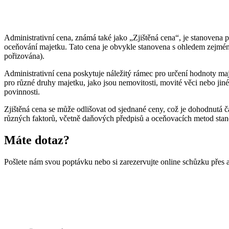
🇳🇴
🇵🇱
Norsko
Polsko
🇵🇹
🇦🇹
Portugalsko
Rakousko
🇵🇹
🇦🇹
Portugalsko
Rakousko
🇷🇴
🇪🇱
Rumunsko
Řecko
🇷🇴
🇪🇱
Rumunsko
Řecko
Administrativní cena, známá také jako „Zjištěná cena“, je stanovena 
🇸🇮
🇬🇧
Slovinsko
Spojené královs
oceňování majetku. Tato cena je obvykle stanovena s ohledem zejména n
🇸🇰
🇸🇮
Slovensko
Slovinsko
pořizována).
🇪🇸
🇸🇪
Španělsko
Švédsko
🇬🇧
🇪🇸
Spojené království
Španělsko
Administrativní cena poskytuje náležitý rámec pro určení hodnoty ma
🇨🇭
Švýcarsko
pro různé druhy majetku, jako jsou nemovitosti, movité věci nebo ji
🇸🇪
🇨🇭
Švédsko
Švýcarsko
povinnosti.
Daňový zástupce pro Amazon s Eurofiscalis
Zjištěná cena se může odlišovat od sjednané ceny, což je dohodnutá 
různých faktorů, včetně daňových předpisů a oceňovacích metod sta
Máte dotaz?
Pošlete nám svou poptávku nebo si zarezervujte online schůzku přes 