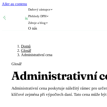
Aller au contenu
Daňový zástupce
Přehledy DPH
Zdroje a blog
🇧🇪
🇧🇬
O nás
Belgie
Bulharsko
Domů
Glosář
🇧🇪
🇧🇬
Belgie
Bulharsko
🇨🇿
🇩🇰
Česká republika
Dánsko
Blog
🇨🇿
🇩🇰
Česká republika
Dánsko
🇪🇪
🇫🇮
Estonsko
Finsko
Domů
Glosář
Glosář
🇪🇪
🇫🇮
Estonsko
Finsko
🇫🇷
🇭🇷
Francie
Chorvatsko
Administrativní cena
🇫🇷
🇭🇷
Francie
Chorvatsko
🇮🇪
🇮🇹
Irsko
Itálie
Glosář
Ověření DIČ
🇮🇪
🇮🇹
Irsko
Itálie
🇨🇾
🇱🇹
Kypr
Litva
Administrativní 
Kalkulačka DPH
🇨🇾
🇱🇹
Kypr
Litva
🇱🇻
🇱🇺
Lotyšsko
Lucembursko
🇱🇻
🇱🇺
Lotyšsko
Lucembursko
🇭🇺
🇲🇹
Maďarsko
Malta
Administrativní cena poskytuje náležitý rámec pro urče
🇭🇺
🇲🇹
Maďarsko
Malta
🇩🇪
🇳🇱
Německo
Nizozemsko
klíčové zejména při výpočtech daní. Tato cena může být
🇩🇪
🇳🇱
Německo
Nizozemsko
🇳🇴
🇵🇱
Norsko
Polsko