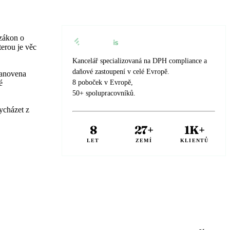
 zákon o
terou je věc
Kancelář specializovaná na DPH compliance a
daňové zastoupení v celé Evropě.
tanovena
é
8 poboček v Evropě,
50+ spolupracovníků.
ycházet z
8
27+
1K+
LET
ZEMÍ
KLIENTŮ