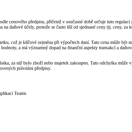
podle cenového předpisu, přičemž v současné době určuje tuto regulaci
tví
a daňové účely, protože se často liší od sjednané ceny (tj. ceny, za k
jetku, což je klíčové zejména při výpočtech daní. Tato cena může být s
né hodnoty, a má významný dopad na finanční aspekty transakcí a daňov
částka, za niž bylo zboží nebo majetek zakoupen. Tato odchylka může v
novených právními předpisy.
aplikaci Teams