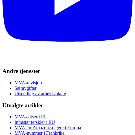
Andre tjenester
MVA-revisjon
Særavgifter
Utsending av arbeidstakere
Utvalgte artikler
MVA-satser i EU
Intrastat-terskler i EU
MVA for Amazon-selgere i Europa
MVA-nummer i Frankrike