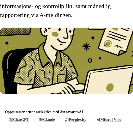
informasjons- og kontrollplikt, samt månedlig
🇱🇺
Luxembourg
🇵🇱
Polen
rapportering via A-meldingen.
🇳🇱
Nederland
🇪🇸
Spania
🇳🇴
Norge
🇬🇧
Storbritannia
🇵🇱
Polen
🇨🇭
Sveits
🇸🇰
Slovakia
🇸🇪
Sverige
🇪🇸
Spania
🇨🇿
Tsjekkia
🇬🇧
Storbritannia
🇩🇪
Tyskland
🇨🇭
Sveits
🇦🇹
Østerrike
🇸🇪
Sverige
Oppsummer denne artikkelen med din favoritt-AI
MVA-representant for Amazon med Eurofiscalis
ChatGPT
Claude
Perplexity
Mistral Vibe
🇨🇿
Tsjekkia