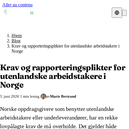
Aller au contenu
Hjem
Blog
MVA-representant
Hjem
MVA-oversikter
🇧🇪
Belgia
Blog
Krav og rapporteringsplikter for utenlandske arbeidstakere i
Ressurser og blogg
🇧🇪
Norge
Belgia
🇩🇰
Danmark
Blog
🇩🇰
Danmark
🇫🇷
Frankrike
Krav og rapporteringsplikter for
utenlandske arbeidstakere i
🇫🇮
Finland
🇮🇪
Irland
Sjekk MVA-nummer
Norge
🇫🇷
Frankrike
🇮🇹
Italia
MVA-kalkulator
3. juni 2026
1 min lesing
av
Marie Bertrand
🇮🇪
Irland
🇱🇺
Luxembourg
Norske oppdragsgivere som benytter utenlandske
🇮🇹
Italia
🇳🇱
Nederland
arbeidstakere eller underleverandører, har en rekke
🇭🇷
lovpålagte krav de må overholde. Det gjelder både
Kroatia
🇳🇴
Norge