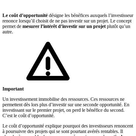
🇱🇺
Luxembourg
🇳🇱
Pays-Bas
Le coût d’opportunité
désigne les bénéfices auxquels l’investisseur
renonce lorsqu’il choisit de ne pas investir sur un projet. Le concept
🇳🇱
Pays-Bas
Voir tous les pays
permet de
mesurer l’intérêt d’investir sur un projet
plutôt qu’un
autre.
Toutes les fiches pays
Amazon
Important
Un investissement immobilise des ressources. Ces ressources ne
permettent dès lors plus d’investir sur une seconde opportunité. En
investissant sur le premier projet, on perd le bénéfice du second.
C’est le coût d’opportunité.
Le coût d’opportunité explique pourquoi des investisseurs renoncent
à poursuivre des projets qui se sont pourtant avérés rentables. Il