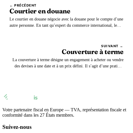
← PRÉCÉDENT
Courtier en douane
Le courtier en douane négocie avec la douane pour le compte d’une
autre personne. En tant qu’expert du commerce international, le
courtier réalise une multitude d’opérations parmi lesquelles :
Lorsque le recours à un courtier en douane n’est pas obligatoire, il
reste vivement recommandé.
SUIVANT →
Couverture à terme
La couverture à terme désigne un engagement à acheter ou vendre
des devises à une date et à un prix défini. Il s’agit d’une pratique
destinée à couvrir le risque de change. Lorsque la date de paiement
et la date de signature d’un contrat en devise diffèrent, un risque de
change apparaît.
Votre partenaire fiscal en Europe — TVA, représentation fiscale et
conformité dans les 27 États membres.
Suivez-nous