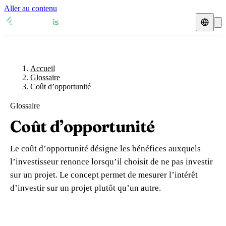
Aller au contenu
Accueil
Glossaire
Représentant fiscal
Fiches TVA
🇫🇷
Accueil
France
Glossaire
Coût d’opportunité
Expert-comptable
🇫🇷
France
🇬🇧
Royaume-Uni
Glossaire
Ressources & Blog
Expert-comptable e-commerce
🇬🇧
Royaume-Uni
🇨🇭
Suisse
Coût d’opportunité
Blog
Expert-comptable Amazon
🇨🇭
Suisse
🇧🇪
Belgique
Le coût d’opportunité désigne les bénéfices auxquels
Glossaire
🇧🇪
Belgique
🇩🇪
Allemagne
l’investisseur renonce lorsqu’il choisit de ne pas investir
sur un projet. Le concept permet de mesurer l’intérêt
🇩🇪
Allemagne
🇮🇹
Italie
Vérifier un n° TVA
d’investir sur un projet plutôt qu’un autre.
🇮🇹
Italie
🇳🇴
Norvège
Calculateur de TVA
🇳🇴
Norvège
🇱🇺
Luxembourg
Simulateur n° TVA