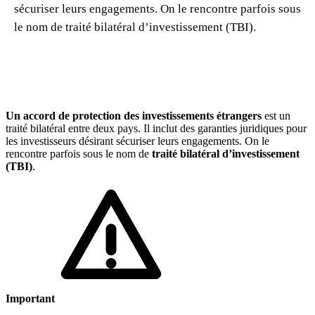
sécuriser leurs engagements. On le rencontre parfois sous
🇱🇺
Luxembourg
🇳🇱
Pays-Bas
le nom de traité bilatéral d’investissement (TBI).
🇳🇱
Pays-Bas
Voir tous les pays
Toutes les fiches pays
Amazon
Un accord de protection des investissements étrangers
est un
traité bilatéral entre deux pays. Il inclut des garanties juridiques pour
les investisseurs désirant sécuriser leurs engagements. On le
rencontre parfois sous le nom de
traité bilatéral d’investissement
(TBI)
.
Important