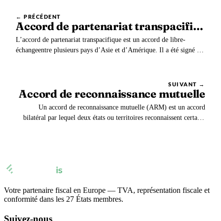
← PRÉCÉDENT
Accord de partenariat transpacifique (PTP ou TPP)
L’accord de partenariat transpacifique est un accord de libre-
échangeentre plusieurs pays d’Asie et d’Amérique. Il a été signé en
2016. Les experts estiment que la zone d’échange ainsi créée
représenterait 40 % du PIB mondial et serait à même de remettre
en cause l’influence de la Chine sur le…
SUIVANT →
Accord de reconnaissance mutuelle
Un accord de reconnaissance mutuelle (ARM) est un accord
bilatéral par lequel deux états ou territoires reconnaissent certains
de leurs standards comme équivalents.
Votre partenaire fiscal en Europe — TVA, représentation fiscale et
conformité dans les 27 États membres.
Suivez-nous