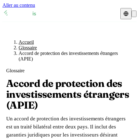
Aller au contenu
Accueil
Glossaire
Représentant fiscal
Fiches TVA
🇫🇷
Accueil
France
Glossaire
Accord de protection des investissements étrangers
Expert-comptable
🇫🇷
France
🇬🇧
Royaume-Uni
(APIE)
Ressources & Blog
Expert-comptable e-commerce
🇬🇧
Royaume-Uni
🇨🇭
Suisse
Glossaire
Accord de protection des
Blog
Expert-comptable Amazon
🇨🇭
Suisse
🇧🇪
Belgique
investissements étrangers
Glossaire
🇧🇪
Belgique
🇩🇪
Allemagne
(APIE)
🇩🇪
Allemagne
🇮🇹
Italie
Vérifier un n° TVA
Un accord de protection des investissements étrangers
🇮🇹
Italie
🇳🇴
Norvège
Calculateur de TVA
est un traité bilatéral entre deux pays. Il inclut des
garanties juridiques pour les investisseurs désirant
🇳🇴
Norvège
🇱🇺
Luxembourg
Simulateur n° TVA