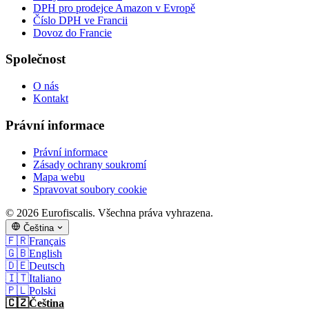
DPH pro prodejce Amazon v Evropě
Číslo DPH ve Francii
Dovoz do Francie
Společnost
O nás
Kontakt
Právní informace
Právní informace
Zásady ochrany soukromí
Mapa webu
Spravovat soubory cookie
© 2026 Eurofiscalis. Všechna práva vyhrazena.
Čeština
🇫🇷
Français
🇬🇧
English
🇩🇪
Deutsch
🇮🇹
Italiano
🇵🇱
Polski
🇨🇿
Čeština