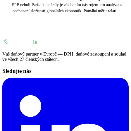
PPP neboli Parita kupní síly je základním nástrojem pro analýzu a
🇸🇪
Švédsko
pochopení složitosti globálních ekonomik. Pomáhá měřit relativní
Daňový zástupce pro Amazon s Eurofiscalis
kupní sílu měn ...
🇨🇭
Švýcarsko
Váš daňový partner v Evropě — DPH, daňové zastoupení a soulad
ve všech 27 členských státech.
Sledujte nás