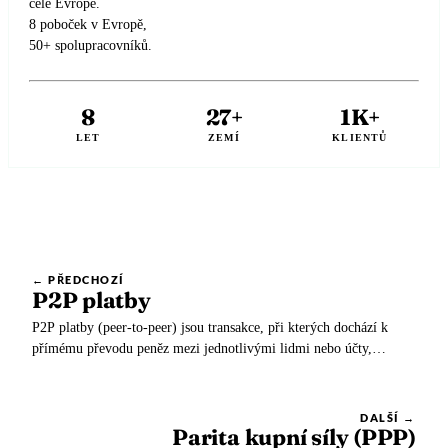
celé Evropě.
🇳🇱
Nizozemsko
🇳🇴
Norsko
8 poboček v Evropě,
50+ spolupracovníků.
🇳🇴
Norsko
🇵🇱
Polsko
🇵🇱
Polsko
🇵🇹
Portugalsko
8
27+
1K+
LET
ZEMÍ
KLIENTŮ
🇵🇹
Portugalsko
🇦🇹
Rakousko
🇦🇹
Rakousko
🇷🇴
Rumunsko
🇷🇴
Rumunsko
🇪🇱
Řecko
🇪🇱
Řecko
🇸🇮
Slovinsko
← PŘEDCHOZÍ
P2P platby
🇸🇰
Slovensko
🇬🇧
Spojené království
P2P platby (peer-to-peer) jsou transakce, při kterých dochází k
přímému převodu peněz mezi jednotlivými lidmi nebo účty,
🇸🇮
Slovinsko
🇪🇸
Španělsko
obvykle pomocí
🇬🇧
Spojené království
🇸🇪
Švédsko
DALŠÍ →
Parita kupní síly (PPP)
🇪🇸
Španělsko
🇨🇭
Švýcarsko