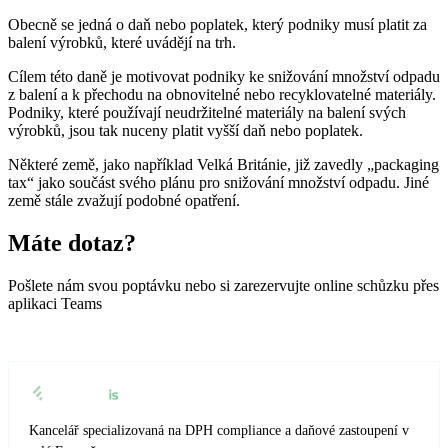
Obecně se jedná o daň nebo poplatek, který podniky musí platit za
🇭🇷
Chorvatsko
🇮🇪
Irsko
balení výrobků, které uvádějí na trh.
🇮🇪
Irsko
🇮🇹
Itálie
Cílem této daně je motivovat podniky ke snižování množství odpadu
z balení a k přechodu na obnovitelné nebo recyklovatelné materiály.
Podniky, které používají neudržitelné materiály na balení svých
🇮🇹
Itálie
🇨🇾
Kypr
výrobků, jsou tak nuceny platit vyšší daň nebo poplatek.
🇨🇾
Kypr
🇱🇹
Litva
Některé země, jako například Velká Británie, již zavedly „packaging
tax“ jako součást svého plánu pro snižování množství odpadu. Jiné
země stále zvažují podobné opatření.
🇱🇹
Litva
🇱🇻
Lotyšsko
Máte dotaz?
🇱🇻
Lotyšsko
🇱🇺
Lucembursko
Pošlete nám svou poptávku nebo si zarezervujte online schůzku přes
🇱🇺
Lucembursko
🇭🇺
Maďarsko
aplikaci Teams
🇭🇺
Maďarsko
🇲🇹
Malta
🇲🇹
Malta
🇩🇪
Německo
🇩🇪
Německo
🇳🇱
Nizozemsko
Kancelář specializovaná na DPH compliance a daňové zastoupení v