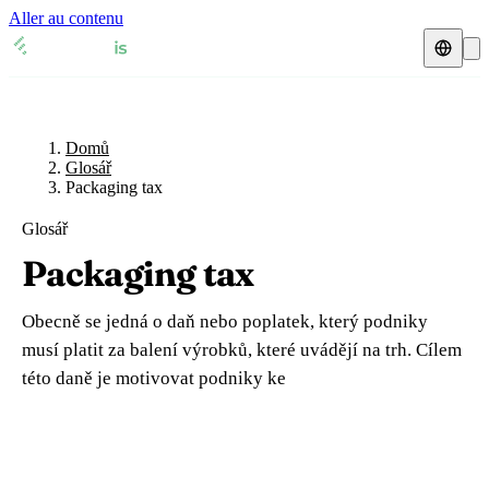
Aller au contenu
Domů
Glosář
Daňový zástupce
Přehledy DPH
🇧🇪
Domů
Belgie
Glosář
Packaging tax
Zdroje a blog
🇧🇪
Belgie
🇧🇬
Bulharsko
Glosář
Blog
🇧🇬
Bulharsko
🇨🇿
Česká republika
Packaging tax
Glosář
🇨🇿
Česká republika
🇩🇰
Dánsko
Obecně se jedná o daň nebo poplatek, který podniky
🇩🇰
Dánsko
🇪🇪
Estonsko
Ověření DIČ
musí platit za balení výrobků, které uvádějí na trh. Cílem
této daně je motivovat podniky ke
🇪🇪
Estonsko
🇫🇮
Finsko
Kalkulačka DPH
🇫🇮
Finsko
🇫🇷
Francie
🇫🇷
Francie
🇭🇷
Chorvatsko