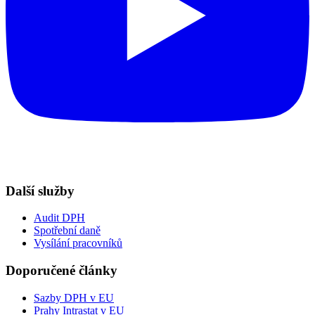
Další služby
Audit DPH
Spotřební daně
Vysílání pracovníků
Doporučené články
Sazby DPH v EU
Prahy Intrastat v EU