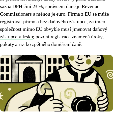
sazba DPH činí 23 %, správcem daně je Revenue
🇭🇷
Chorvatsko
🇮🇪
Irsko
Commissioners a měnou je euro. Firma z EU se může
🇮🇪
Irsko
🇮🇹
Itálie
registrovat přímo a bez daňového zástupce, zatímco
společnost mimo EU obvykle musí jmenovat
daňový
🇮🇹
Itálie
🇨🇾
Kypr
zástupce v Irsku
; pozdní registrace znamená úroky,
🇨🇾
Kypr
🇱🇹
Litva
pokuty a riziko zpětného doměření daně.
🇱🇹
Litva
🇱🇻
Lotyšsko
🇱🇻
Lotyšsko
🇱🇺
Lucembursko
🇱🇺
Lucembursko
🇭🇺
Maďarsko
🇭🇺
Maďarsko
🇲🇹
Malta
🇲🇹
Malta
🇩🇪
Německo
🇩🇪
Německo
🇳🇱
Nizozemsko