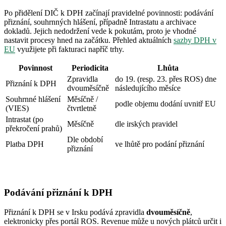
Po přidělení DIČ k DPH začínají pravidelné povinnosti: podávání
přiznání, souhrnných hlášení, případně Intrastatu a archivace
dokladů. Jejich nedodržení vede k pokutám, proto je vhodné
nastavit procesy hned na začátku. Přehled aktuálních
sazby DPH v
EU
využijete při fakturaci napříč trhy.
Povinnost
Periodicita
Lhůta
Zpravidla
do 19. (resp. 23. přes ROS) dne
Přiznání k DPH
dvouměsíčně
následujícího měsíce
Souhrnné hlášení
Měsíčně /
podle objemu dodání uvnitř EU
(VIES)
čtvrtletně
Intrastat (po
Měsíčně
dle irských pravidel
překročení prahů)
Dle období
Platba DPH
ve lhůtě pro podání přiznání
přiznání
Podávání přiznání k DPH
Přiznání k DPH se v Irsku podává zpravidla
dvouměsíčně
,
elektronicky přes portál ROS. Revenue může u nových plátců určit i