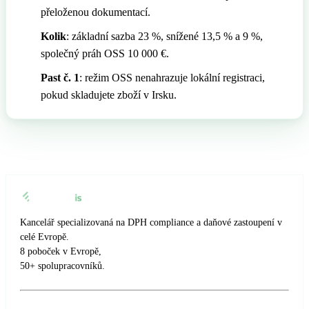
přeloženou dokumentací.
🇸🇪
Švédsko
Daňový zástupce pro Amazon s Eurofiscalis
Kolik
: základní sazba 23 %, snížené 13,5 % a 9 %,
společný práh OSS 10 000 €.
🇨🇭
Švýcarsko
Past č. 1
: režim OSS nenahrazuje lokální registraci,
pokud skladujete zboží v Irsku.
Kancelář specializovaná na DPH compliance a daňové zastoupení v
celé Evropě.
8 poboček v Evropě,
50+ spolupracovníků.