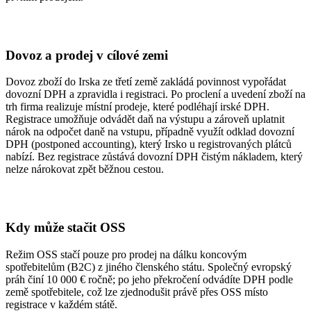
Dovoz a prodej v cílové zemi
Dovoz zboží do Irska ze třetí země zakládá povinnost vypořádat
dovozní DPH a zpravidla i registraci. Po proclení a uvedení zboží na
trh firma realizuje místní prodeje, které podléhají irské DPH.
Registrace umožňuje odvádět daň na výstupu a zároveň uplatnit
nárok na odpočet daně na vstupu, případně využít odklad dovozní
DPH (postponed accounting), který Irsko u registrovaných plátců
nabízí. Bez registrace zůstává dovozní DPH čistým nákladem, který
nelze nárokovat zpět běžnou cestou.
Kdy může stačit OSS
Režim OSS stačí pouze pro prodej na dálku koncovým
spotřebitelům (B2C) z jiného členského státu. Společný evropský
práh činí 10 000 € ročně; po jeho překročení odvádíte DPH podle
země spotřebitele, což lze zjednodušit právě přes OSS místo
registrace v každém státě.