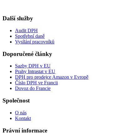
Další služby
Audit DPH
Spotřební daně
Vysílání pracovníků
Doporučené články
Sazby DPH v EU
Prahy Intrastat v EU
DPH pro prodejce Amazon v Evropě
Číslo DPH ve Francii
Dovoz do Francie
Společnost
O nás
Kontakt
Právní informace