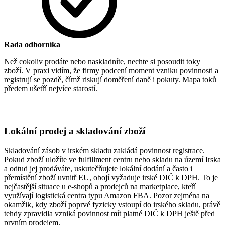
Rada odborníka
Než cokoliv prodáte nebo naskladníte, nechte si posoudit toky
zboží. V praxi vidím, že firmy podcení moment vzniku povinnosti a
registrují se pozdě, čímž riskují doměření daně i pokuty. Mapa toků
předem ušetří nejvíce starostí.
Lokální prodej a skladování zboží
Skladování zásob v irském skladu zakládá povinnost registrace.
Pokud zboží uložíte ve fulfillment centru nebo skladu na území Irska
a odtud jej prodáváte, uskutečňujete lokální dodání a často i
přemístění zboží uvnitř EU, obojí vyžaduje irské DIČ k DPH. To je
nejčastější situace u e-shopů a prodejců na marketplace, kteří
využívají logistická centra typu Amazon FBA. Pozor zejména na
okamžik, kdy zboží poprvé fyzicky vstoupí do irského skladu, právě
tehdy zpravidla vzniká povinnost mít platné DIČ k DPH ještě před
prvním prodejem.