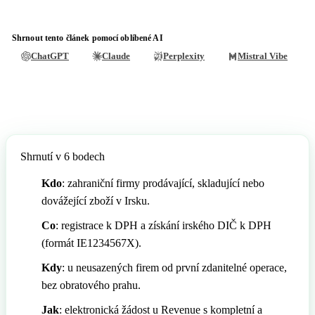
🇳🇱
Nizozemsko
🇳🇴
Norsko
🇳🇴
Shrnout tento článek pomocí oblíbené AI
Norsko
🇵🇱
Polsko
ChatGPT
Claude
Perplexity
Mistral Vibe
🇵🇱
Polsko
🇵🇹
Portugalsko
🇵🇹
Portugalsko
🇦🇹
Rakousko
🇦🇹
Rakousko
🇷🇴
Rumunsko
Shrnutí v 6 bodech
🇷🇴
Rumunsko
🇪🇱
Řecko
Kdo
: zahraniční firmy prodávající, skladující nebo
🇪🇱
Řecko
🇸🇮
Slovinsko
dovážející zboží v Irsku.
🇸🇰
Slovensko
🇬🇧
Spojené království
Co
: registrace k DPH a získání irského DIČ k DPH
(formát IE1234567X).
🇸🇮
Slovinsko
🇪🇸
Španělsko
Kdy
: u neusazených firem od první zdanitelné operace,
🇬🇧
Spojené království
🇸🇪
Švédsko
bez obratového prahu.
Jak
: elektronická žádost u Revenue s kompletní a
🇪🇸
Španělsko
🇨🇭
Švýcarsko