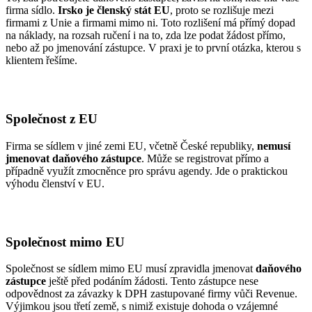
firma sídlo.
Irsko je členský stát EU
, proto se rozlišuje mezi
firmami z Unie a firmami mimo ni. Toto rozlišení má přímý dopad
na náklady, na rozsah ručení i na to, zda lze podat žádost přímo,
nebo až po jmenování zástupce. V praxi je to první otázka, kterou s
klientem řešíme.
Společnost z EU
Firma se sídlem v jiné zemi EU, včetně České republiky,
nemusí
jmenovat daňového zástupce
. Může se registrovat přímo a
případně využít zmocněnce pro správu agendy. Jde o praktickou
výhodu členství v EU.
Společnost mimo EU
Společnost se sídlem mimo EU musí zpravidla jmenovat
daňového
zástupce
ještě před podáním žádosti. Tento zástupce nese
odpovědnost za závazky k DPH zastupované firmy vůči Revenue.
Výjimkou jsou třetí země, s nimiž existuje dohoda o vzájemné