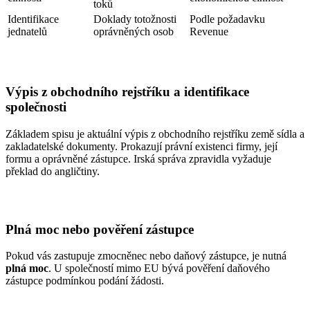
toků
Identifikace
Doklady totožnosti
Podle požadavku
jednatelů
oprávněných osob
Revenue
Výpis z obchodního rejstříku a identifikace
společnosti
Základem spisu je aktuální výpis z obchodního rejstříku země sídla a
zakladatelské dokumenty. Prokazují právní existenci firmy, její
formu a oprávněné zástupce. Irská správa zpravidla vyžaduje
překlad do angličtiny.
Plná moc nebo pověření zástupce
Pokud vás zastupuje zmocněnec nebo daňový zástupce, je nutná
plná moc
. U společností mimo EU bývá pověření daňového
zástupce podmínkou podání žádosti.