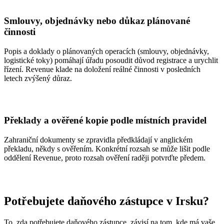
Smlouvy, objednávky nebo důkaz plánované
činnosti
Popis a doklady o plánovaných operacích (smlouvy, objednávky,
logistické toky) pomáhají úřadu posoudit důvod registrace a urychlit
řízení. Revenue klade na doložení reálné činnosti v posledních
letech zvýšený důraz.
Překlady a ověřené kopie podle místních pravidel
Zahraniční dokumenty se zpravidla předkládají v anglickém
překladu, někdy s ověřením. Konkrétní rozsah se může lišit podle
oddělení Revenue, proto rozsah ověření raději potvrďte předem.
Potřebujete daňového zástupce v Irsku?
To, zda potřebujete daňového zástupce, závisí na tom, kde má vaše