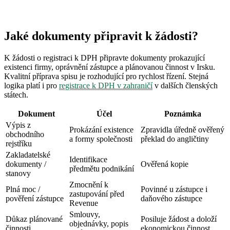
Jaké dokumenty připravit k žádosti?
K žádosti o registraci k DPH připravte dokumenty prokazující
existenci firmy, oprávnění zástupce a plánovanou činnost v Irsku.
Kvalitní příprava spisu je rozhodující pro rychlost řízení. Stejná
logika platí i pro
registrace k DPH v zahraničí
v dalších členských
státech.
Dokument
Účel
Poznámka
Výpis z
Prokázání existence
Zpravidla úředně ověřený
obchodního
a formy společnosti
překlad do angličtiny
rejstříku
Zakladatelské
Identifikace
dokumenty /
Ověřená kopie
předmětu podnikání
stanovy
Zmocnění k
Plná moc /
Povinné u zástupce i
zastupování před
pověření zástupce
daňového zástupce
Revenue
Smlouvy,
Důkaz plánované
Posiluje žádost a doloží
objednávky, popis
činnosti
ekonomickou činnost