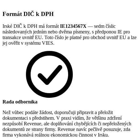
Formát DIČ k DPH
Irské DIČ k DPH má formát
IE1234567X
— sedm číslic
následovaných jedním nebo dvěma písmeny, s předponou IE pro
transakce uvnitř EU. Toto číslo je platné pro obchod uvnitř EU a lze
jej ověřit v systému VIES.
Rada odborníka
Než vůbec podáte žádost, doporučuji připravit a přeložit
dokumentaci s předstihem. V praxi vidím, že většinu zdržení
nezpůsobí Revenue, ale doplňování chybějících či nepřeložených
dokumentů ze strany firmy. Revenue navíc pečlivě posuzuje, zda
firma vykonává reálnou ekonomickou činnost v Irsku.