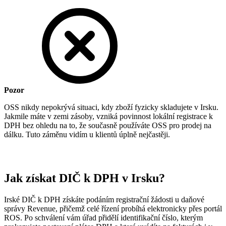
Pozor
OSS nikdy nepokrývá situaci, kdy zboží fyzicky skladujete v Irsku.
Jakmile máte v zemi zásoby, vzniká povinnost lokální registrace k
DPH bez ohledu na to, že současně používáte OSS pro prodej na
dálku. Tuto záměnu vidím u klientů úplně nejčastěji.
Jak získat DIČ k DPH v Irsku?
Irské DIČ k DPH získáte podáním registrační žádosti u daňové
správy Revenue, přičemž celé řízení probíhá elektronicky přes portál
ROS. Po schválení vám úřad přidělí identifikační číslo, kterým