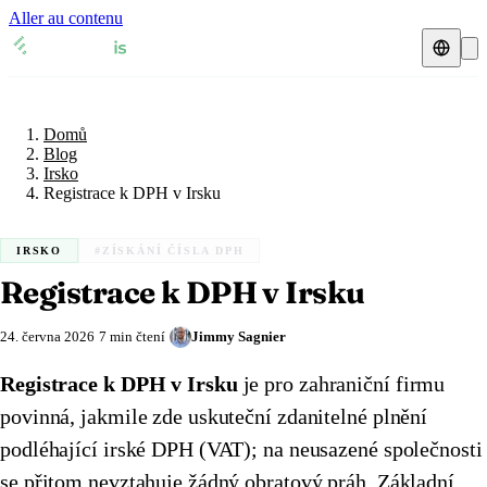
Aller au contenu
Domů
Blog
Daňový zástupce
Irsko
Domů
Přehledy DPH
🇧🇪
Belgie
Blog
Irsko
Zdroje a blog
🇧🇪
Registrace k DPH v Irsku
Belgie
🇧🇬
Bulharsko
Blog
🇧🇬
Bulharsko
🇨🇿
Česká republika
IRSKO
#ZÍSKÁNÍ ČÍSLA DPH
Registrace k DPH v Irsku
Glosář
🇨🇿
Česká republika
🇩🇰
Dánsko
🇩🇰
Dánsko
🇪🇪
Estonsko
24. června 2026
7 min čtení
Jimmy Sagnier
Ověření DIČ
🇪🇪
Estonsko
Registrace k DPH v Irsku
🇫🇮
je pro zahraniční firmu
Finsko
Kalkulačka DPH
povinná, jakmile zde uskuteční zdanitelné plnění
🇫🇮
Finsko
🇫🇷
Francie
podléhající irské DPH (VAT); na neusazené společnosti
🇫🇷
Francie
🇭🇷
Chorvatsko
se přitom nevztahuje žádný obratový práh. Základní