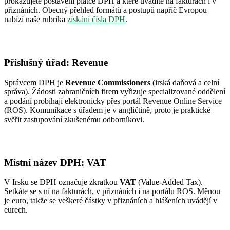
prokazujete postavení plátce DPH a které uvádíte na fakturách i v
přiznáních. Obecný přehled formátů a postupů napříč Evropou
nabízí naše rubrika
získání čísla DPH
.
Příslušný úřad: Revenue
Správcem DPH je
Revenue Commissioners
(irská daňová a celní
správa). Žádosti zahraničních firem vyřizuje specializované oddělení
a podání probíhají elektronicky přes portál Revenue Online Service
(ROS). Komunikace s úřadem je v angličtině, proto je praktické
svěřit zastupování zkušenému odborníkovi.
Místní název DPH: VAT
V Irsku se DPH označuje zkratkou
VAT
(Value-Added Tax).
Setkáte se s ní na fakturách, v přiznáních i na portálu ROS. Měnou
je euro, takže se veškeré částky v přiznáních a hlášeních uvádějí v
eurech.