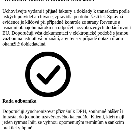
Uchovávejte vydané i přijaté faktury a doklady k transakcím podle
irských pravidel archivace, zpravidla po dobu šesti let. Správná
evidence je klíčová při případné kontrole ze strany Revenue a
usnadní obhajobu nároku na odpočet i osvobozených dodání uvnitř
EU. Doporučuji vést dokumentaci v elektronické podobě s jasnou
vazbou na jednotlivá přiznání, aby byla v případě dotazu úřadu
okamžitě dohledatelná.
Rada odborníka
Doporučuji synchronizovat přiznání k DPH, souhrnné hlášení i
Intrastat do jednoho uzávěrkového kalendáře. Klienti, kteří mají
jeden rytmus lhůt, se vyhnou opomenutým termínům a sankcím
prakticky úplně.