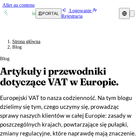
Aller au contenu
Logowanie
PORTAL
Rejestracja
Przedstawiciel podatkowy
Przewodniki VAT
Strona główna
🇦🇹
Austria
Blog
Zasoby i blog
🇦🇹
Austria
🇧🇪
Belgia
Blog
Blog
🇧🇪
Belgia
Artykuły i przewodniki
🇧🇬
Bułgaria
dotyczące VAT w Europie.
🇧🇬
Bułgaria
🇭🇷
Chorwacja
Weryfikacja numeru VAT
🇭🇷
Chorwacja
🇨🇾
Cypr
Kalkulator VAT
Europejski VAT to nasza codzienność. Na tym blogu
dzielimy się tym, czego uczymy się, prowadząc
🇨🇾
Cypr
🇨🇿
Czechy
sprawy naszych klientów w całej Europie: zasady w
🇨🇿
Czechy
🇩🇰
Dania
poszczególnych krajach, powtarzające się pułapki,
zmiany regulacyjne, które naprawdę mają znaczenie.
🇩🇰
Dania
🇪🇪
Estonia