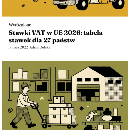
🇬🇧
Wielka Brytania
🇮🇹
Włochy
🇮🇹
Włochy
Wyróżnione
Przedstawiciel podatkowy Amazon z Eurofiscalis
Stawki VAT w UE 2026: tabela
stawek dla 27 państw
5 maja 2022
·
Adam Dolski