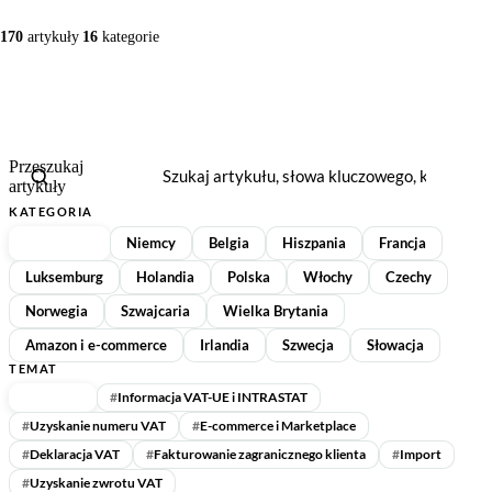
🇪🇪
Estonia
🇫🇮
Finlandia
170
artykuły
16
kategorie
🇫🇮
Finlandia
🇫🇷
Francja
🇫🇷
Francja
🇪🇱
Grecja
Przeszukaj
🇪🇱
Grecja
🇪🇸
Hiszpania
artykuły
KATEGORIA
🇪🇸
Hiszpania
🇳🇱
Holandia
Wszystkie
Niemcy
Belgia
Hiszpania
Francja
🇳🇱
Holandia
🇮🇪
Irlandia
Luksemburg
Holandia
Polska
Włochy
Czechy
Norwegia
Szwajcaria
Wielka Brytania
🇮🇪
Irlandia
🇱🇹
Litwa
Amazon i e-commerce
Irlandia
Szwecja
Słowacja
🇱🇹
Litwa
🇱🇺
Luksemburg
TEMAT
Wszystkie
#
Informacja VAT-UE i INTRASTAT
🇱🇺
Luksemburg
🇱🇻
Łotwa
#
Uzyskanie numeru VAT
#
E-commerce i Marketplace
#
Deklaracja VAT
#
Fakturowanie zagranicznego klienta
#
Import
🇱🇻
Łotwa
🇲🇹
Malta
#
Uzyskanie zwrotu VAT