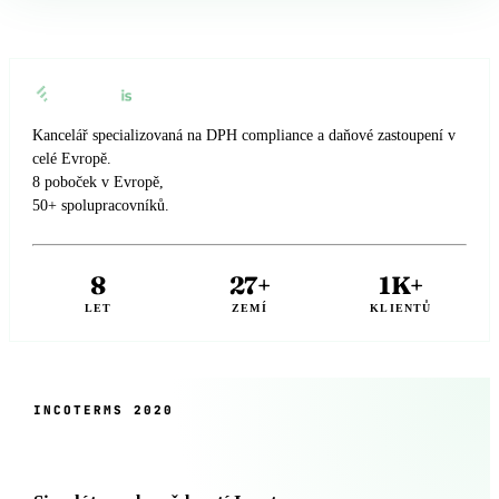
🇸🇪
Švédsko
Daňový zástupce pro Amazon s Eurofiscalis
🇨🇭
Švýcarsko
Kancelář specializovaná na DPH compliance a daňové zastoupení v
celé Evropě.
8 poboček v Evropě,
50+ spolupracovníků.
8
27+
1K+
LET
ZEMÍ
KLIENTŮ
INCOTERMS 2020