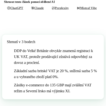
Shrnout tento článek pomocí oblíbené AI
🇳🇱
Nizozemsko
🇳🇴
Norsko
ChatGPT
Claude
Perplexity
Mistral Vibe
🇳🇴
Norsko
🇵🇱
Polsko
🇵🇱
Polsko
🇵🇹
Portugalsko
🇵🇹
Portugalsko
🇦🇹
Rakousko
Shrnutí v 3 bodech
🇦🇹
Rakousko
🇷🇴
Rumunsko
DDP do Velké Británie obvykle znamená registraci k
🇷🇴
Rumunsko
🇪🇱
Řecko
UK VAT, protože prodávající zůstává odpovědný za
dovoz a proclení.
🇪🇱
Řecko
🇸🇮
Slovinsko
Základní sazba britské VAT je 20 %, snížená sazba 5 %
🇸🇰
Slovensko
🇬🇧
Spojené království
a u vybraného zboží platí 0%.
🇸🇮
Slovinsko
🇪🇸
Španělsko
Zásilky e-commerce do 135 GBP mají zvláštní VAT
režim a Severní Irsko má výjimku XI.
🇬🇧
Spojené království
🇸🇪
Švédsko
🇪🇸
Španělsko
🇨🇭
Švýcarsko