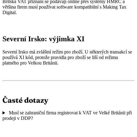
Britská VAT přiznání se podávají online přes systémy HMRC a
většina firem musí používat software kompatibilní s Making Tax
Digital.
Severní Irsko: výjimka XI
Severní Irsko má zvláštní režim pro zboží. U některých transakcí se
používá XI kód, protože pravidla pro zboží se liší od režimu
platného pro Velkou Británii.
Časté dotazy
Musí se zahraniční firma registrovat k VAT ve Velké Británii při
prodeji v DDP?