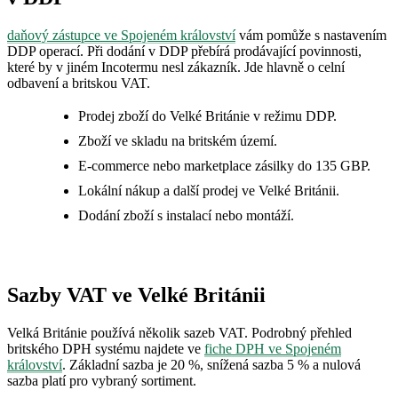
daňový zástupce ve Spojeném království
vám pomůže s nastavením
DDP operací. Při dodání v DDP přebírá prodávající povinnosti,
které by v jiném Incotermu nesl zákazník. Jde hlavně o celní
odbavení a britskou VAT.
Prodej zboží do Velké Británie v režimu DDP.
Zboží ve skladu na britském území.
E-commerce nebo marketplace zásilky do 135 GBP.
Lokální nákup a další prodej ve Velké Británii.
Dodání zboží s instalací nebo montáží.
Sazby VAT ve Velké Británii
Velká Británie používá několik sazeb VAT. Podrobný přehled
britského DPH systému najdete ve
fiche DPH ve Spojeném
království
. Základní sazba je 20 %, snížená sazba 5 % a nulová
sazba platí pro vybraný sortiment.