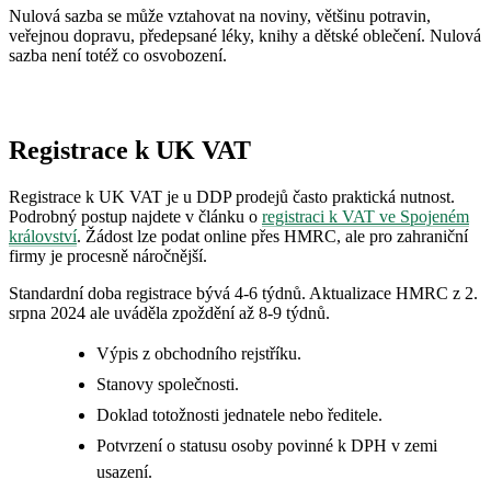
Nulová sazba se může vztahovat na noviny, většinu potravin,
veřejnou dopravu, předepsané léky, knihy a dětské oblečení. Nulová
sazba není totéž co osvobození.
Registrace k UK VAT
Registrace k UK VAT je u DDP prodejů často praktická nutnost.
Podrobný postup najdete v článku o
registraci k VAT ve Spojeném
království
. Žádost lze podat online přes HMRC, ale pro zahraniční
firmy je procesně náročnější.
Standardní doba registrace bývá 4-6 týdnů. Aktualizace HMRC z 2.
srpna 2024 ale uváděla zpoždění až 8-9 týdnů.
Výpis z obchodního rejstříku.
Stanovy společnosti.
Doklad totožnosti jednatele nebo ředitele.
Potvrzení o statusu osoby povinné k DPH v zemi
usazení.