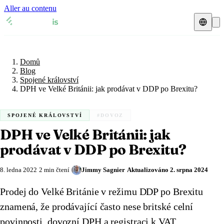
Aller au contenu
Domů
Blog
Daňový zástupce
Spojené království
Domů
Přehledy DPH
🇧🇪
Belgie
Blog
Spojené království
Zdroje a blog
🇧🇪
DPH ve Velké Británii: jak prodávat v DDP po Brexitu?
Belgie
🇧🇬
Bulharsko
Blog
🇧🇬
Bulharsko
🇨🇿
Česká republika
SPOJENÉ KRÁLOVSTVÍ
#DOVOZ
DPH ve Velké Británii: jak
Glosář
🇨🇿
Česká republika
🇩🇰
Dánsko
prodávat v DDP po Brexitu?
🇩🇰
Dánsko
🇪🇪
Estonsko
Ověření DIČ
8. ledna 2022
2 min čtení
Jimmy Sagnier
Aktualizováno
2. srpna 2024
🇪🇪
Estonsko
🇫🇮
Finsko
Kalkulačka DPH
Prodej do Velké Británie v režimu DDP po Brexitu
🇫🇮
Finsko
🇫🇷
Francie
znamená, že prodávající často nese britské celní
🇫🇷
Francie
🇭🇷
Chorvatsko
povinnosti, dovozní DPH a registraci k VAT.