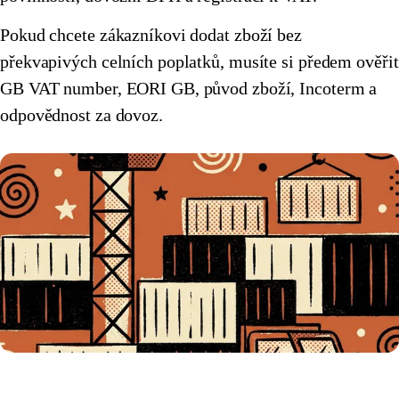
🇭🇷
Chorvatsko
🇮🇪
Irsko
Pokud chcete zákazníkovi dodat zboží bez
překvapivých celních poplatků, musíte si předem ověřit
🇮🇪
Irsko
🇮🇹
Itálie
GB VAT number, EORI GB, původ zboží, Incoterm a
🇮🇹
Itálie
🇨🇾
Kypr
odpovědnost za dovoz.
🇨🇾
Kypr
🇱🇹
Litva
🇱🇹
Litva
🇱🇻
Lotyšsko
🇱🇻
Lotyšsko
🇱🇺
Lucembursko
🇱🇺
Lucembursko
🇭🇺
Maďarsko
🇭🇺
Maďarsko
🇲🇹
Malta
🇲🇹
Malta
🇩🇪
Německo
🇩🇪
Německo
🇳🇱
Nizozemsko