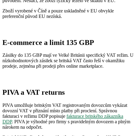
původem. Nestačí, že zboží fyzicky leželo ve skladu v EU.
Zboží vyrobené v Číně a pouze uskladněné v EU obvykle
preferenční původ EU nezíská.
E-commerce a limit 135 GBP
Zásilky do 135 GBP mají ve Velké Británii specifický VAT režim. U
nízkohodnotových zásilek se britská VAT často řeší v okamžiku
prodeje, zejména při prodeji přes online marketplace.
PIVA a VAT returns
PIVA umožňuje britským VAT registrovaným dovozcům vykázat
dovozní VAT v přiznání místo platby při proclení. Správnou
fakturaci v režimu DDP popisuje
fakturace britského zákazníka
DDP
. PIVA je výhodné pro firmy s pravidelným dovozem a plným
nárokem na odpočet.