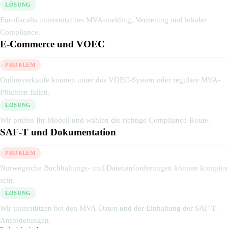
LÖSUNG
Eurofiscalis unterstützt bei MVA-melding, Vertretung und lokaler
Compliance.
E-Commerce und VOEC
PROBLEM
Onlineverkäufe können unter das VOEC-System oder reguläre MVA-
Pflichten fallen.
LÖSUNG
Wir prüfen Ihr Modell und wählen die richtige Compliance-Route.
SAF-T und Dokumentation
PROBLEM
Norwegische Buchhaltungs- und Datenanforderungen können komplex
sein.
LÖSUNG
Wir unterstützen bei den MVA-Daten und der Einhaltung der SAF-T-
Anforderungen.