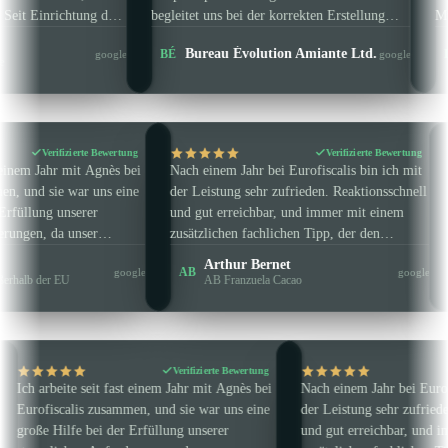
 des
begleitet uns bei der korrekten Erstellung
MwSt.-Erklärungen
ende
unserer Erklärungen. Wir können diese
IE / PL / SE.
Laetitia Gus
Bureau Évolution Amiante Ltd.
BÉ
LG
google
google
Steuerkanzlei wärmstens empfehlen.
Amazon-MwSt. 
Verifizierte Bewertung
Verifizierte
eite seit fast einem Jahr mit Agnès bei
Nach einem Jahr bei Eurofiscalis bin
calis zusammen, und sie war uns eine
der Leistung sehr zufrieden. Reaktio
ilfe bei der Erfüllung unserer
und gut erreichbar, und immer mit 
ichen Anforderungen, da unser
zusätzlichen fachlichen Tipp, der de
hmen außerhalb der EU ansässig ist.
Unterschied macht. Auf den Punkt g
ohn Keaney
Arthur Bernet
AB
google
stets sehr pünktlich und professionell,
und klar – kurz gesagt, man wird
nternehmen außerhalb der EU
AB Franzuela Cacao
 kann sie sowie Eurofiscalis
hervorragend angeleitet und beraten
ns empfehlen.
Zeitverschwendung, Effizienz garant
Verifizierte Bewertung
Verifizierte Bew
 seit fast einem Jahr mit Agnès bei
Nach einem Jahr bei Eurofiscalis bin ich
s zusammen, und sie war uns eine
der Leistung sehr zufrieden. Reaktionssc
 bei der Erfüllung unserer
und gut erreichbar, und immer mit eine