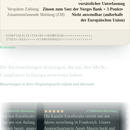
vorsätzlicher Unterlassung
Verspätete Zahlung
Zinsen zum Satz der Norges Bank + 3 Punkte
Zusammenfassende Meldung (ZM)
Nicht anwendbar (außerhalb
der Europäischen Union)
EUROFISCALIS<TVA<NO<<NORWEGEN<<<<<<<<<<<<<<<
STD25<<OSS<<<<<<STANDARDMASS<<<<<<<<<<<<<<<<
Referenzen
Sie schenken uns ihr
Vertrauen
Die Rückmeldungen derjenigen, die uns ihre MwSt.-
Compliance in Europa anvertraut haben.
Bewertungen in ihrer Originalsprache erfasst und übersetzt.
ertung
Verifizierte Bewertung
alis
Die Kanzlei Eurofiscalis vertritt uns seit
Eine Kanzlei, die 
fang
Jahren zuverlässig in Frankreich. Unsere
für die Amazon-Mw
unsere
Ansprechpartnerin Agnès Maurin berät und
wirklich tolles Tea