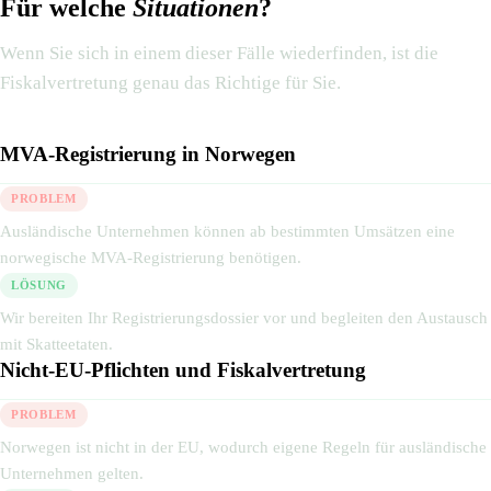
Für welche
Situationen
?
Wenn Sie sich in einem dieser Fälle wiederfinden, ist die
Fiskalvertretung genau das Richtige für Sie.
MVA-Registrierung in Norwegen
PROBLEM
Ausländische Unternehmen können ab bestimmten Umsätzen eine
norwegische MVA-Registrierung benötigen.
LÖSUNG
Wir bereiten Ihr Registrierungsdossier vor und begleiten den Austausch
mit Skatteetaten.
Nicht-EU-Pflichten und Fiskalvertretung
PROBLEM
Norwegen ist nicht in der EU, wodurch eigene Regeln für ausländische
Unternehmen gelten.