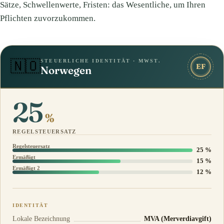
Sätze, Schwellenwerte, Fristen: das Wesentliche, um Ihren
Pflichten zuvorzukommen.
STEUERLICHE IDENTITÄT · MWST.
🇳🇴
EF
Norwegen
25
%
REGELSTEUERSATZ
Regelsteuersatz
25 %
Ermäßigt
15 %
Ermäßigt 2
12 %
IDENTITÄT
Lokale Bezeichnung
MVA (Merverdiavgift)