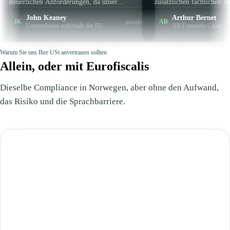
n Anforderungen, da unser
zusätzlichen fachlichen Tipp, der den
 außerhalb der EU ansässig ist.
Unterschied macht. Auf den Punkt gebra
 Keaney
Arthur Bernet
AB
google
s sehr pünktlich und professionell,
und klar – kurz gesagt, man wird
nehmen außerhalb der EU
AB Franzuela Cacao
n sie sowie Eurofiscalis
hervorragend angeleitet und beraten. Ke
empfehlen.
Zeitverschwendung, Effizienz garantiert
Warum Sie uns Ihre USt anvertrauen sollten
Allein, oder mit Eurofiscalis
Dieselbe Compliance in Norwegen, aber ohne den Aufwand,
das Risiko und die Sprachbarriere.