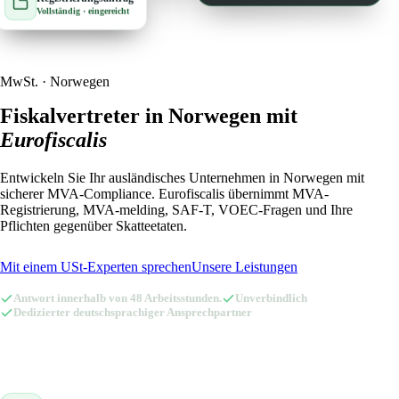
Vollständig · eingereicht
🇳🇱
Niederlande
🇳🇴
Norwegen
🇳🇴
Norwegen
🇦🇹
Österreich
MwSt. · Norwegen
🇦🇹
Österreich
🇵🇱
Polen
Fiskalvertreter in Norwegen mit
Eurofiscalis
🇵🇱
Polen
🇸🇪
Schweden
Entwickeln Sie Ihr ausländisches Unternehmen in Norwegen mit
🇸🇪
Schweden
🇨🇭
Schweiz
sicherer MVA-Compliance. Eurofiscalis übernimmt MVA-
Registrierung, MVA-melding, SAF-T, VOEC-Fragen und Ihre
🇨🇭
Schweiz
🇪🇸
Spanien
Pflichten gegenüber Skatteetaten.
🇪🇸
Spanien
🇨🇿
Tschechien
Mit einem USt-Experten sprechen
Unsere Leistungen
🇨🇿
Tschechien
🇬🇧
Vereinigtes Königreich
Antwort innerhalb von 48 Arbeitsstunden.
Unverbindlich
Dedizierter deutschsprachiger Ansprechpartner
🇬🇧
Vereinigtes Königreich
Amazon Fiskalvertreter mit Eurofiscalis