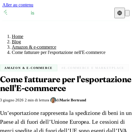
Aller au contenu
Home
Blog
Rappresentante fiscale
Amazon & e-commerce
Home
Schede IVA
🇦🇹
Austria
Blog
Amazon & e-commerce
Risorse & Blog
🇦🇹
Come fatturare per l'esportazione nell'E-commerce
Austria
🇧🇪
Belgio
Blog
🇧🇪
Belgio
🇩🇰
Danimarca
AMAZON & E-COMMERCE
#E-COMMERCE E MARKETPLACE
Come fatturare per l'esportazione
🇩🇰
Danimarca
🇫🇷
Francia
Verifica Partita IVA
nell'E-commerce
🇫🇷
Francia
🇩🇪
Germania
Calcolatore IVA
3 giugno 2026
2 min di lettura
di
Marie Bertrand
🇩🇪
Germania
🇮🇪
Irlanda
Un’esportazione rappresenta la spedizione di beni in un
🇮🇪
Irlanda
🇮🇹
Italia
Paese al di fuori dell’Unione Europea. Le cessioni di
🇮🇹
Italia
🇱🇺
Lussemburgo
merci spedite al di fuori dell’UE sono esenti dall’IVA.