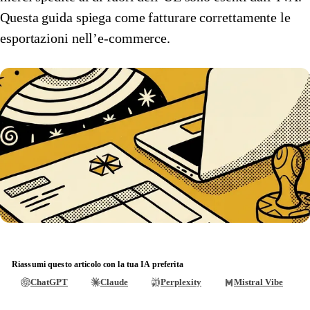
Questa guida spiega come fatturare correttamente le
🇱🇺
Lussemburgo
🇳🇴
Norvegia
esportazioni nell’e-commerce.
🇳🇴
Norvegia
🇳🇱
Paesi Bassi
🇳🇱
Paesi Bassi
🇵🇱
Polonia
🇵🇱
Polonia
🇬🇧
Regno Unito
🇬🇧
Regno Unito
🇨🇿
Repubblica Ceca
🇨🇿
Repubblica Ceca
🇪🇸
Spagna
🇪🇸
Spagna
🇸🇪
Svezia
🇸🇪
Svezia
🇨🇭
Svizzera
🇨🇭
Svizzera
Riassumi questo articolo con la tua IA preferita
Rappresentante fiscale Amazon con Eurofiscalis
ChatGPT
Claude
Perplexity
Mistral Vibe